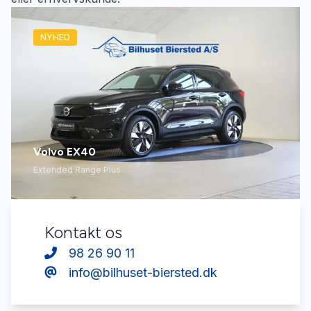
NYHED
Volvo EX40
Extended Range Plus
Kontakt os
98 26 90 11
info@bilhuset-biersted.dk