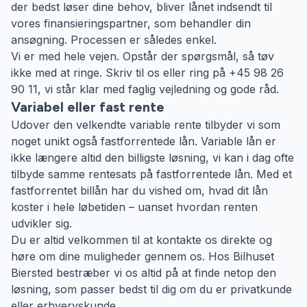
der bedst løser dine behov, bliver lånet indsendt til
vores finansieringspartner, som behandler din
ansøgning. Processen er således enkel.
Vi er med hele vejen. Opstår der spørgsmål, så tøv
ikke med at ringe. Skriv til os eller ring på +45 98 26
90 11, vi står klar med faglig vejledning og gode råd.
Variabel eller fast rente
Udover den velkendte variable rente tilbyder vi som
noget unikt også fastforrentede lån. Variable lån er
ikke længere altid den billigste løsning, vi kan i dag ofte
tilbyde samme rentesats på fastforrentede lån. Med et
fastforrentet billån har du vished om, hvad dit lån
koster i hele løbetiden – uanset hvordan renten
udvikler sig.
Du er altid velkommen til at kontakte os direkte og
høre om dine muligheder gennem os. Hos Bilhuset
Biersted bestræber vi os altid på at finde netop den
løsning, som passer bedst til dig om du er privatkunde
eller erhvervskunde.