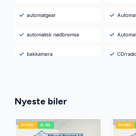
automatgear
Automat
automatisk nødbremse
Automati
bakkamera
CD/radi
dobbelt bagagerumsbund
dæktryk
el-soltag
el-spejl
Nyeste biler
ESP
fjernbet
NYHED
EL BIL
NYHED
fuld LED forlygter
glastag