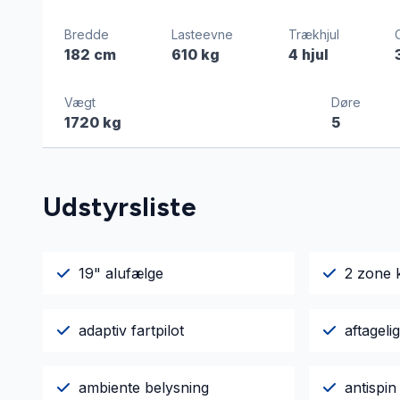
Bredde
Lasteevne
Trækhjul
182 cm
610 kg
4 hjul
Vægt
Døre
1720 kg
5
Udstyrsliste
19" alufælge
2 zone 
adaptiv fartpilot
aftagel
ambiente belysning
antispin