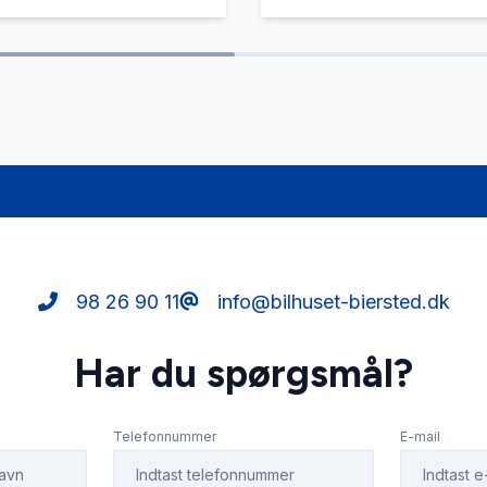
ng
tågelygter
lslutning
vognbaneassistent
98 26 90 11
info@bilhuset-biersted.dk
Har du spørgsmål?
Telefonnummer
E-mail