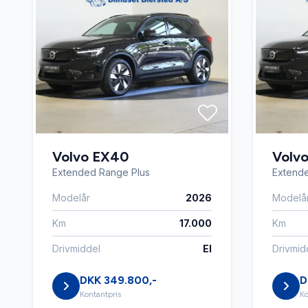
højdejusterbare forsæder
håndfri t
keyless go
køreco
LED kørelys
lygteva
Volvo EX40
Volv
lændestøtte (justerbar)
multifun
Extended Range Plus
Extend
Modelår
2026
Modelå
mørk loftbeklædning
mørkton
Km
17.000
Km
Drivmiddel
El
Drivmid
nøglefri adgang
parkeri
DKK 349.800,-
D
Kontantpris
Ko
Regnsensor
splitba