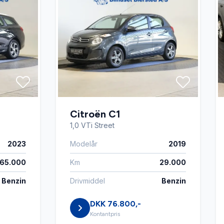
Citroën C1
th
1,0 VTi Street
2023
Modelår
2019
65.000
Km
29.000
Benzin
Drivmiddel
Benzin
DKK 76.800,-
Kontantpris