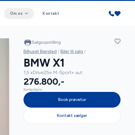
Om os
Kontakt
Salgsopstilling
Bilhuset Biersted
/
Biler til salg
/
BMW X1
1,5 xDrive25e M-Sport+ aut.
276.800,-
Kontantpris
Book prøvetur
Kontakt sælger