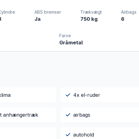
Cylindre
ABS bremser
Trækvægt
Airbags
3
Ja
750 kg
6
Farve
Gråmetal
klima
4x el-ruder
igt anhængertræk
airbags
autohold