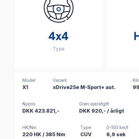
4x4
Type
Model
Variant
Kil
X1
xDrive25e M-Sport+ aut.
99
Nypris
Grøn ejerafgift
DKK 423.821,-
DKK 920,-
/ årligt
HK/Nm
Type
0-100 km/t
220 HK
/ 385 Nm
CUV
6,9 sek