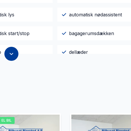
isk lys
automatisk nødassistent
sk start/stop
bagagerumsdækken
o
dellæder
småler
el-betjent bagklap
e
elektrisk parkeringsbremse
jent centrallås
fjernlysassistent
EL BIL
head-up display