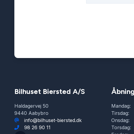
Bilhuset Biersted A/S
Åbning
Haldagervej 50
Mandag:
9440 Aabybro
Tirsdag:
info@bilhuset-biersted.dk
Onsdag:
98 26 90 11
Torsdag: