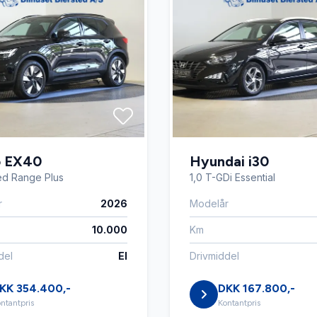
il mobil
ISOFIX
mputer
LED baglygter
sker
læderrat
o EX40
Hyundai i30
ktionsrat
musikstreaming via Bluetoo
ed Range Plus
1,0 T-GDi Essential
r
2026
Modelår
ede ruder bag
navigation
10.000
Km
del
El
Drivmiddel
ngssensor (bag)
parkeringssensor (for)
KK 354.400,-
DKK 167.800,-
ntantpris
Kontantpris
gsæde
stemmebetjening