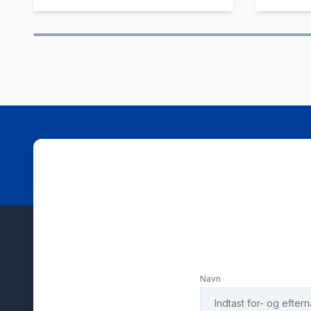
sædevarme
tagræli
udvendig temperaturmåler
USB-A ti
Navn