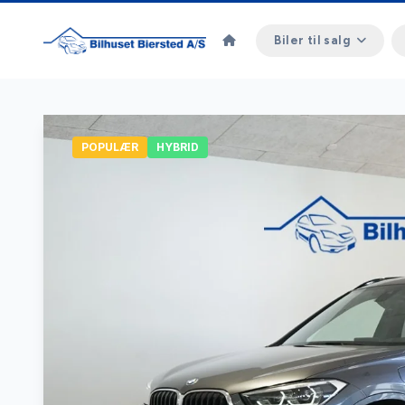
Biler til salg
POPULÆR
HYBRID