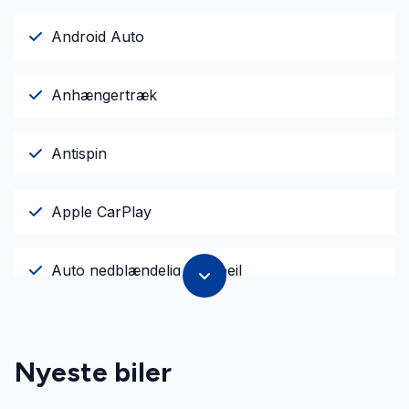
Android Auto
Anhængertræk
Antispin
Apple CarPlay
Auto nedblændelig bakspejl
Auto. start/stop
Nyeste biler
Automatisk fjernlys