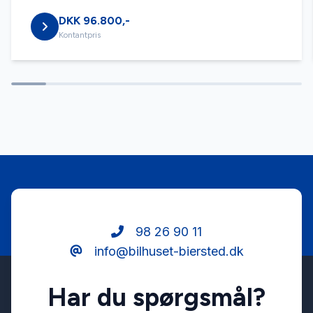
DKK 96.800,-
Fartpilot
Kontantpris
Fjernbetjent centrallås
Fuldautomatisk klimaanlæg
Højdejusterbart førersæde
Infocenter
98 26 90 11
info@bilhuset-biersted.dk
Isofix
Har du spørgsmål?
Kørecomputer