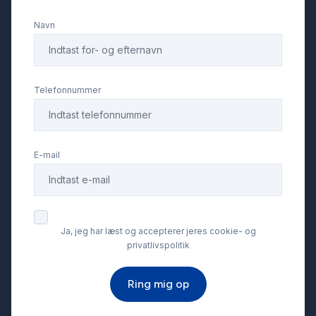
Navn
LED kørelys
Læderrat
Telefonnummer
Musikstreaming via bluetooth
E-mail
Parkeringssensor bagved
Service OK
Ja, jeg har læst og accepterer jeres cookie- og
privatlivspolitik
Servostyring
Ring mig op
Skiltegenkendelse