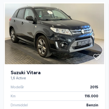
Automatisk lys
Automatisk nødbremse
Bluetooth
Buet lys
Suzuki Vitara
Dæktryksystem
1,6 Active
Modelår
2015
El-klapbare sidespejle
Km
116.000
El-ruder x4
Drivmiddel
Benzin