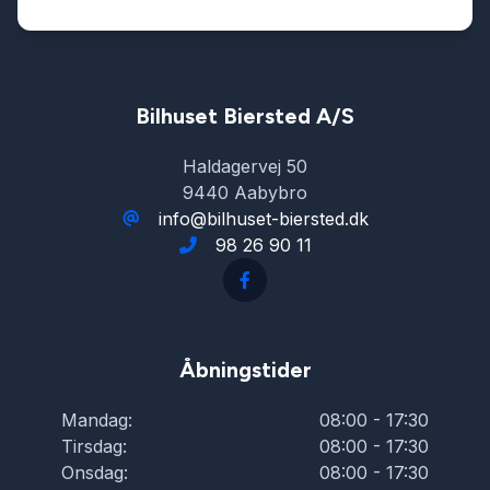
Splitbagsæder
Startspærre
Bilhuset Biersted A/S
Haldagervej 50
Stofsæder
9440 Aabybro
info@bilhuset-biersted.dk
98 26 90 11
Sædevarme
Tagræling
Åbningstider
Tonede ruder
Mandag:
08:00 - 17:30
Tirsdag:
08:00 - 17:30
Træthedsregistrering
Onsdag:
08:00 - 17:30