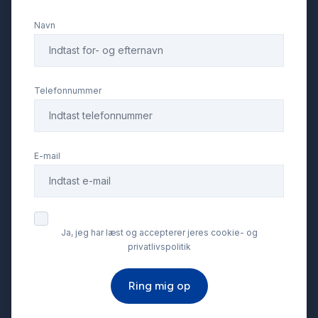
Navn
Lygtevasker
Læderrat
Telefonnummer
Musikstreaming via bluetooth
E-mail
Parkeringssensor bagved
Service OK
Ja, jeg har læst og accepterer jeres cookie- og
privatlivspolitik
Servostyring
Ring mig op
Splitbagsæder