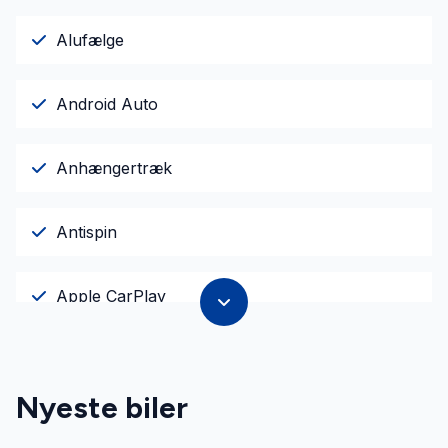
Alufælge
Android Auto
Anhængertræk
Antispin
Apple CarPlay
Armlæn
Nyeste biler
Auto. start/stop