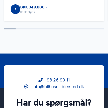
DKK 349.800,-
Fartpilot
Kontantpris
Fjernbetjent centrallås
Højdejusterbart førersæde
Infocenter
Isofix
98 26 90 11
info@bilhuset-biersted.dk
Kørecomputer
Har du spørgsmål?
LED kørelys