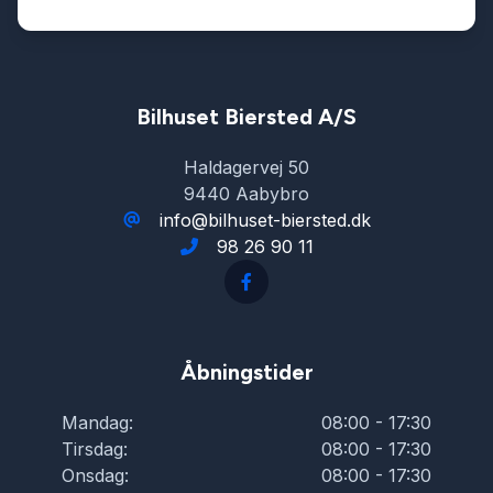
Startspærre
Stofsæder
Bilhuset Biersted A/S
Haldagervej 50
Sædevarme
9440 Aabybro
info@bilhuset-biersted.dk
98 26 90 11
Tonede ruder
Tågelygter
Åbningstider
USB tilslutning
Mandag:
08:00 - 17:30
Tirsdag:
08:00 - 17:30
Onsdag:
08:00 - 17:30