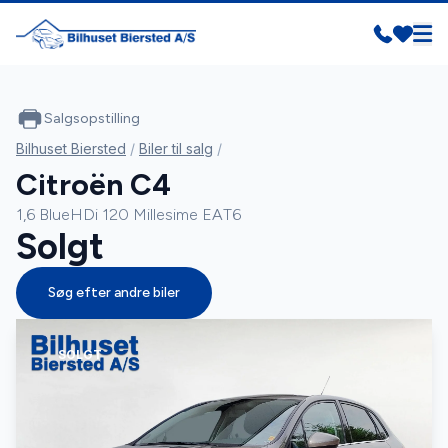
Salgsopstilling
Bilhuset Biersted
/
Biler til salg
/
Citroën C4
1,6 BlueHDi 120 Millesime EAT6
Solgt
Søg efter andre biler
SOLGT