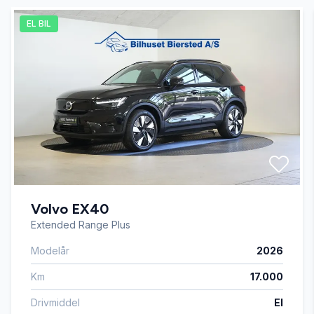
EL BIL
Automatgear
AUX tilslutning
Bluetooth
Dual zone klimaanlæg
Volvo EX40
Dæktryksystem
Extended Range Plus
Modelår
2026
El-klapbare sidespejle med varme
Km
17.000
El-ruder x4
Drivmiddel
El