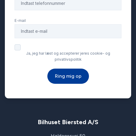
Fjernbetjent centrallås
E-mail
Fuld LED forlygter
Head-Up Display
Ja, jeg har læst og accepterer jeres cookie- og
privatlivspolitik
Højdejusterbare forsæder
Ring mig op
Infocenter
Isofix
Kørecomputer
Bilhuset Biersted A/S