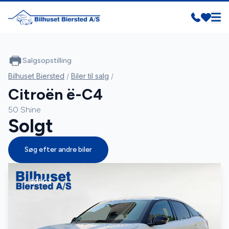
Salgsopstilling
Bilhuset Biersted
/
Biler til salg
/
Citroën ë-C4
50 Shine
Solgt
Søg efter andre biler
SOLGT