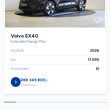
Automatisk nødbremse
Bakkamera
Volvo EX40
Blind vinkel detektion
Extended Range Plus
Modelår
2026
Bluetooth
Km
17.000
Buet lys
Drivmiddel
El
DKK 349.800,-
DAB+ radio
Kontantpris
Delvis lædersæder