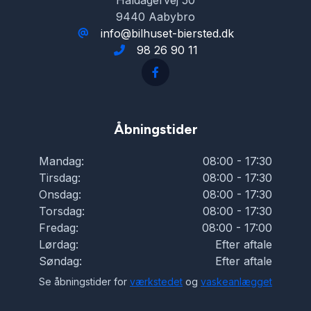
Haldagervej 50
LED kørelys
9440 Aabybro
info@bilhuset-biersted.dk
98 26 90 11
Læderrat
Musikstreaming via bluetooth
Åbningstider
Navigation
Mandag:
08:00 - 17:30
Tirsdag:
08:00 - 17:30
Nøglefri betjening
Onsdag:
08:00 - 17:30
Torsdag:
08:00 - 17:30
Fredag:
08:00 - 17:00
Parkeringssensor bagved
Lørdag:
Efter aftale
Søndag:
Efter aftale
Parkeringssensor foran
Se åbningstider for
værkstedet
og
vaskeanlægget