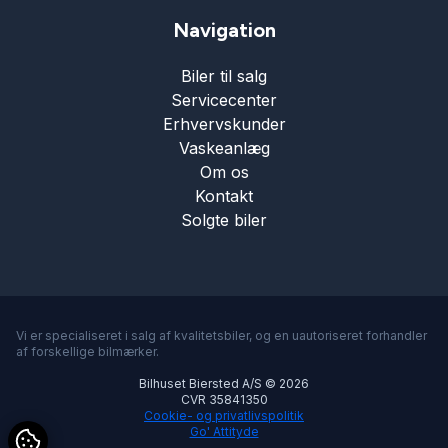
Service OK
Navigation
Biler til salg
Servostyring
Servicecenter
Erhvervskunder
Skiltegenkendelse
Vaskeanlæg
Om os
Kontakt
Splitbagsæder
Solgte biler
Startspærre
Sædevarme
Vi er specialiseret i salg af kvalitetsbiler, og en uautoriseret forhandler
af forskellige bilmærker.
Bilhuset Biersted A/S © 2026
Tonede ruder
CVR 35841350
Cookie- og privatlivspolitik
Go' Attityde