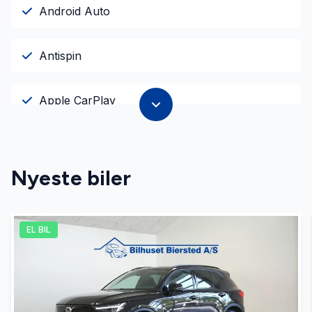
Android Auto
Antispin
Apple CarPlay
Armlæn
Nyeste biler
Automatgear
EL BIL
Automatisk fjernlys
Automatisk lys