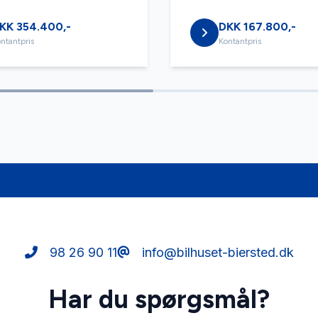
KK 354.400,-
DKK 167.800,-
ntantpris
Kontantpris
98 26 90 11
info@bilhuset-biersted.dk
Har du spørgsmål?