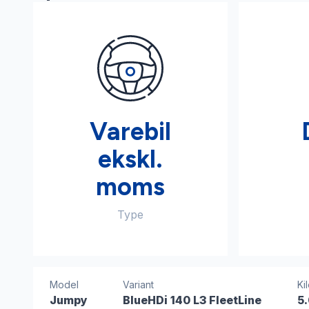
Varebil
ekskl.
moms
Type
Model
Variant
Ki
Jumpy
BlueHDi 140 L3 FleetLine
5