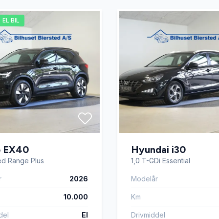
lutning
EL BIL
o EX40
Hyundai i30
ed Range Plus
1,0 T-GDi Essential
r
2026
Modelår
10.000
Km
del
El
Drivmiddel