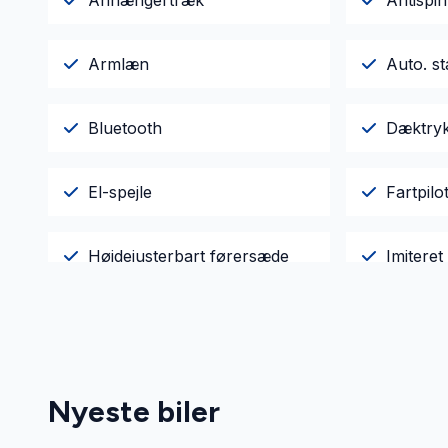
Anhængertræk
Antispin
Armlæn
Auto. st
Bluetooth
Dæktry
El-spejle
Fartpilo
Højdejusterbart førersæde
Imiteret
Kørecomputer
Parkeri
Servostyring
Startsp
Nyeste biler