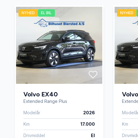
Træthedsregistrering
USB tils
NYHED
EL BIL
NYHED
Volvo EX40
Volv
Extended Range Plus
Extend
Modelår
2026
Modelå
Km
17.000
Km
Drivmiddel
El
Drivmid