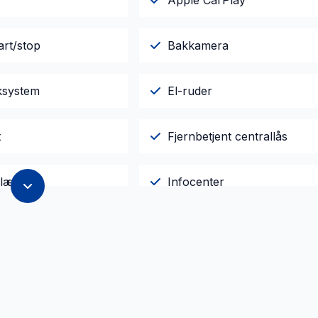
Apple CarPlay
art/stop
Bakkamera
ksystem
El-ruder
t
Fjernbetjent centrallås
 læder
Infocenter
ngssensor bagved
Service OK
ærre
Sædevarme