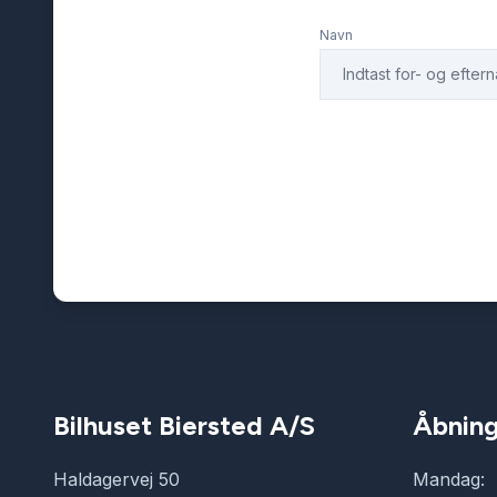
Navn
Bilhuset Biersted A/S
Åbning
Haldagervej 50
Mandag: