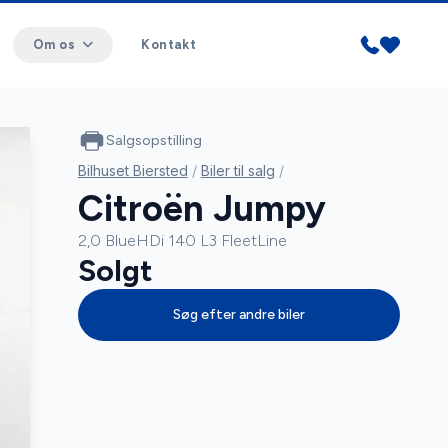
Om os
Kontakt
Salgsopstilling
Bilhuset Biersted
/
Biler til salg
/
Citroën Jumpy
2,0 BlueHDi 140 L3 FleetLine
Solgt
Søg efter andre biler