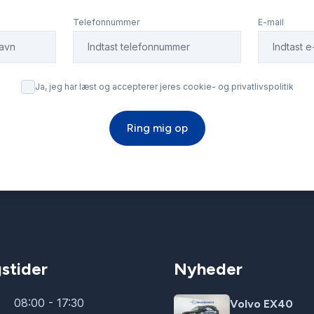
Telefonnummer
E-mail
Ja, jeg har læst og accepterer jeres cookie- og privatlivspolitik
Ring mig op
stider
Nyheder
08:00 - 17:30
Volvo EX40