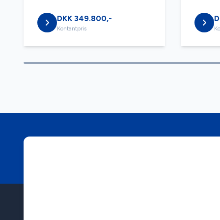
DKK 349.800,-
D
Kontantpris
Ko