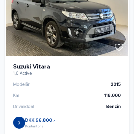
El-spejle
Fartpilot
Fjernbetjent centrallås
Suzuki Vitara
Isofix
1,6 Active
Modelår
2015
Læderrat
Km
116.000
Navigation
Drivmiddel
Benzin
DKK 96.800,-
Parkeringssensor bagved
Kontantpris