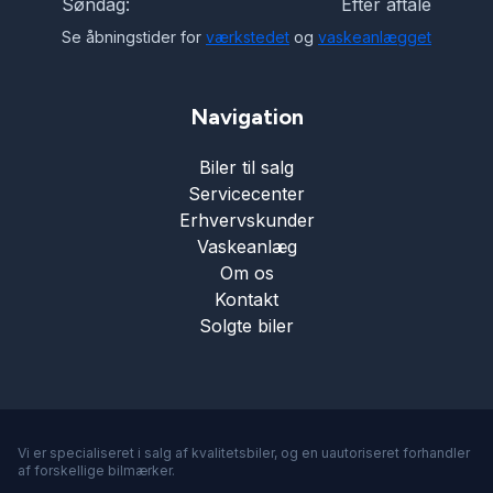
Søndag:
Efter aftale
Se åbningstider for
værkstedet
og
vaskeanlægget
Navigation
Biler til salg
Servicecenter
Erhvervskunder
Vaskeanlæg
Om os
Kontakt
Solgte biler
Vi er specialiseret i salg af kvalitetsbiler, og en uautoriseret forhandler
af forskellige bilmærker.