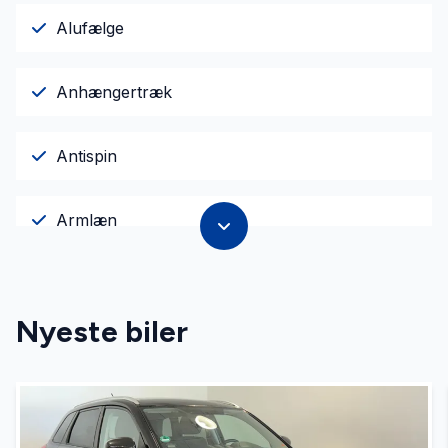
Alufælge
Anhængertræk
Antispin
Armlæn
Bluetooth
Nyeste biler
Dæktryksystem
El-ruder x4