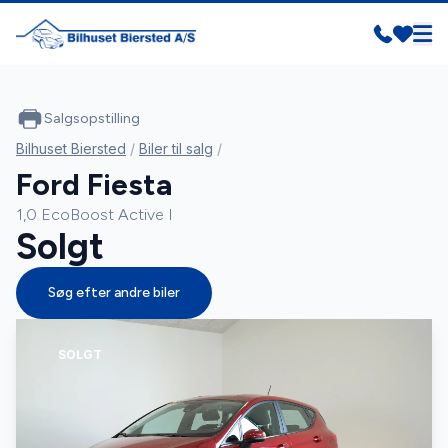
Salgsopstilling
Bilhuset Biersted
/
Biler til salg
/
Ford Fiesta
1,0 EcoBoost Active I
Solgt
Søg efter andre biler
SOLGT