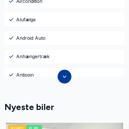
Aircondition
Alufælge
Android Auto
Anhængertræk
Antispin
Apple CarPlay
Nyeste biler
Auto nedblændelig bakspejl
NYHED
EL BIL