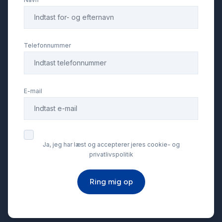
Parkeringssensor foran
Splitbagsæder
Telefonnummer
Stofsæder
E-mail
Tågelygter
USB tilslutning
Ja, jeg har læst og accepterer jeres cookie- og
privatlivspolitik
Vejbaneassistent
Ring mig op