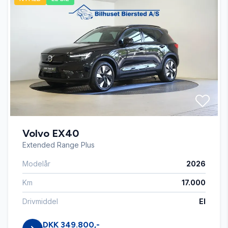
Auto. start/stop
Automatisk lys
Automatisk nødbremse
Buet lys
Volvo EX40
Dæktryksystem
Extended Range Plus
Modelår
2026
El-klapbare sidespejle
Km
17.000
Fartpilot
Drivmiddel
El
DKK 349.800,-