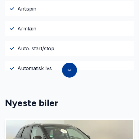
Antispin
Armlæn
Auto. start/stop
Automatisk lys
Bluetooth
Nyeste biler
Dual zone klimaanlæg
El-indstillelige forsæder