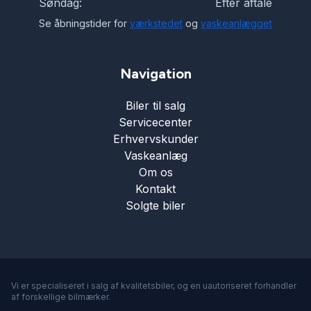
Søndag:
Efter aftale
Se åbningstider for
værkstedet
og
vaskeanlægget
Navigation
Biler til salg
Servicecenter
Erhvervskunder
Vaskeanlæg
Om os
Kontakt
Solgte biler
Vi er specialiseret i salg af kvalitetsbiler, og en uautoriseret forhandler
af forskellige bilmærker.