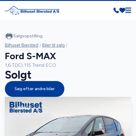
Salgsopstilling
Bilhuset Biersted
/
Biler til salg
/
Ford S-MAX
1,6 TDCi 115 Trend ECO
Solgt
Søg efter andre biler
SOLGT