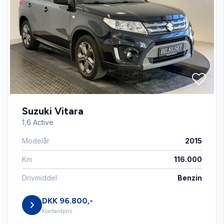
El-ruder x4
El-spejle
Fartpilot
Suzuki Vitara
Fjernbetjent centrallås
1,6 Active
Modelår
2015
Højdejusterbart førersæde
Km
116.000
Infocenter
Drivmiddel
Benzin
DKK 96.800,-
Isofix
Kontantpris