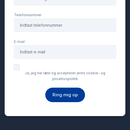
Servostyring
Telefonnummer
Splitbagsæder
E-mail
Startspærre
Stofsæder
Ja, jeg har læst og accepterer jeres cookie- og
privatlivspolitik
Sædevarme
Ring mig op
Tonede ruder
Tågelygter