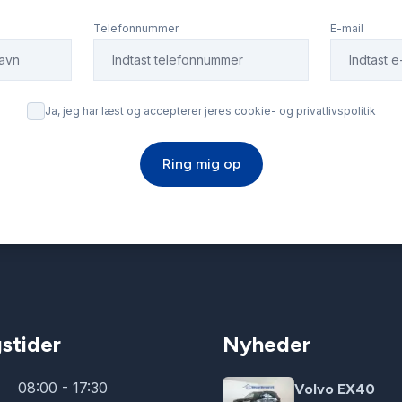
Telefonnummer
E-mail
Ja, jeg har læst og accepterer jeres cookie- og privatlivspolitik
Ring mig op
stider
Nyheder
08:00 - 17:30
Volvo EX40