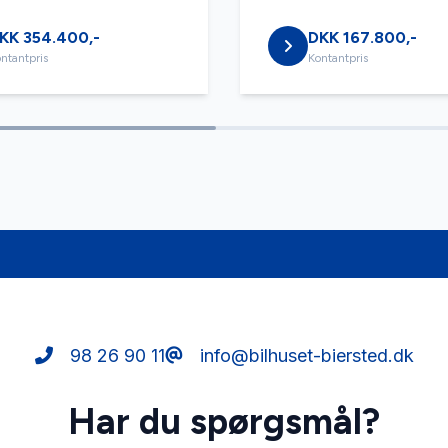
KK 354.400,-
DKK 167.800,-
ntantpris
Kontantpris
98 26 90 11
info@bilhuset-biersted.dk
Har du spørgsmål?