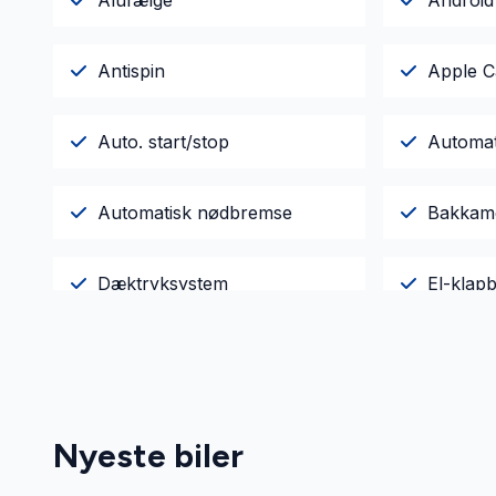
Alufælge
Android
Antispin
Apple C
Auto. start/stop
Automati
Automatisk nødbremse
Bakkam
Dæktryksystem
El-klapb
Fartpilot
Fjernbet
Infocenter
Køreco
Nyeste biler