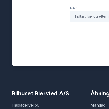
Navn
Bilhuset Biersted A/S
Åbning
Haldagervej 50
Mandag: