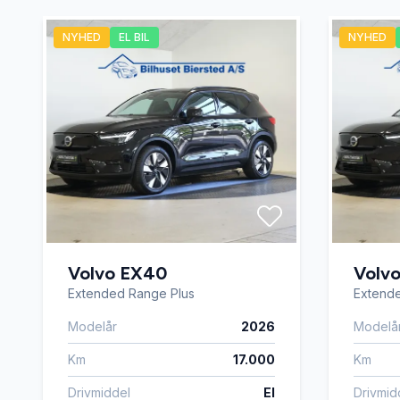
Lædersæder
Musikst
NYHED
EL BIL
NYHED
Parkeringssensor foran
Service
Startspærre
Træthed
USB tilslutning
Vejbane
Volvo EX40
Volv
Extended Range Plus
Extend
Modelår
2026
Modelå
Km
17.000
Km
Drivmiddel
El
Drivmid