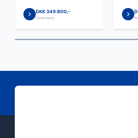
DKK 349.800,-
D
Kontantpris
Ko