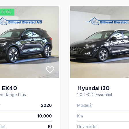
reaming via bluetooth
Parkeringssensor bagved
EL BIL
 OK
Servostyring
sregistrering
Tågelygter
assistent
o EX40
Hyundai i30
ed Range Plus
1,0 T-GDi Essential
r
2026
Modelår
10.000
Km
del
El
Drivmiddel