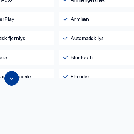
 Auto
Anhængertræk
arPlay
Armlæn
sk fjernlys
Automatisk lys
era
Bluetooth
are sidespejle
El-ruder
jent centrallås
Højdejusterbart førersæde
mputer
Læderrat