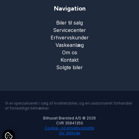
Tagræling
Navigation
Biler til salg
Tonede ruder
Servicecenter
Erhvervskunder
Tågelygter
Vaskeanlæg
Om os
Kontakt
USB tilslutning
Solgte biler
Varme i rattet
Vejbaneassistent
Vi er specialiseret i salg af kvalitetsbiler, og en uautoriseret forhandler
af forskellige bilmærker.
Bilhuset Biersted A/S © 2026
CVR 35841350
Cookie- og privatlivspolitik
Go' Attityde