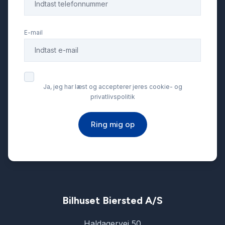
Fjernbetjent centrallås
E-mail
Fuld LED forlygter
Højdejusterbare forsæder
Ja, jeg har læst og accepterer jeres cookie- og
privatlivspolitik
Isofix
Ring mig op
Kørecomputer
LED kørelys
Læderrat
Bilhuset Biersted A/S
Haldagervej 50