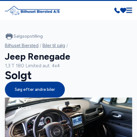
Salgsopstilling
Bilhuset Biersted
/
Biler til salg
/
Jeep Renegade
1,3 T 180 Limited aut. 4x4
Solgt
Søg efter andre biler
SOLGT