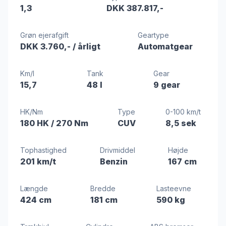
1,3
DKK 387.817,-
Grøn ejerafgift
Geartype
DKK 3.760,-
/ årligt
Automatgear
Km/l
Tank
Gear
15,7
48 l
9 gear
HK/Nm
Type
0-100 km/t
180 HK
/ 270 Nm
CUV
8,5 sek
Tophastighed
Drivmiddel
Højde
201 km/t
Benzin
167 cm
Længde
Bredde
Lasteevne
424 cm
181 cm
590 kg