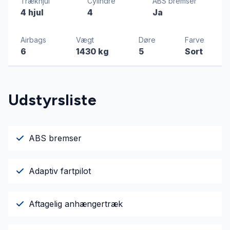
Trækhjul
Cylindre
ABS bremser
4 hjul
4
Ja
Airbags
Vægt
Døre
Farve
6
1430 kg
5
Sort
Udstyrsliste
ABS bremser
Adaptiv fartpilot
Aftagelig anhængertræk