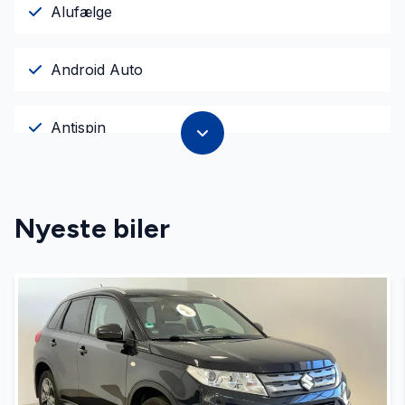
Alufælge
Android Auto
Antispin
Apple CarPlay
Nyeste biler
Auto. start/stop
Automatgear
Automatisk fjernlys