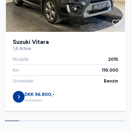
Automatisk lys
Automatisk nødbremse
Suzuki Vitara
Automatisk parkeringssystem
1,6 Active
Modelår
2015
AUX tilslutning
Km
116.000
Bakkamera
Drivmiddel
Benzin
DKK 96.800,-
Blind vinkel detektion
Kontantpris
Buet lys