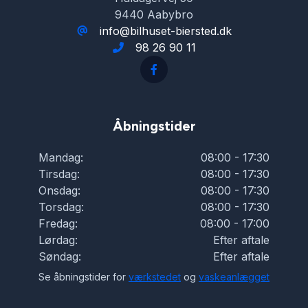
Musikstreaming via bluetooth
9440 Aabybro
info@bilhuset-biersted.dk
98 26 90 11
Parkeringssensor bagved
Parkeringssensor foran
Åbningstider
Skiltegenkendelse
Mandag:
08:00 - 17:30
Tirsdag:
08:00 - 17:30
Splitbagsæder
Onsdag:
08:00 - 17:30
Torsdag:
08:00 - 17:30
Fredag:
08:00 - 17:00
Stofsæder
Lørdag:
Efter aftale
Søndag:
Efter aftale
Sædevarme
Se åbningstider for
værkstedet
og
vaskeanlægget