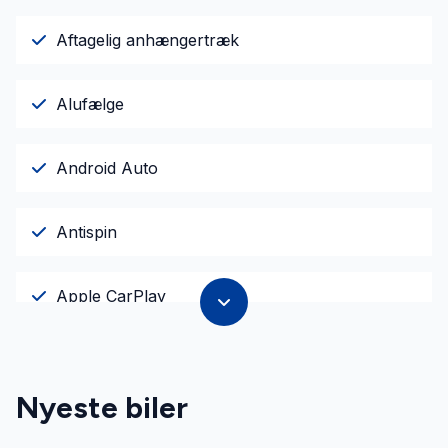
Aftagelig anhængertræk
Alufælge
Android Auto
Antispin
Apple CarPlay
Armlæn
Nyeste biler
Auto. start/stop