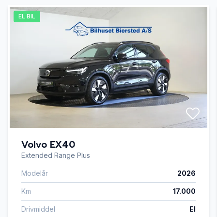
EL BIL
Automatisk fjernlys
Automatisk lys
Automatisk nødbremse
AUX tilslutning
Volvo EX40
Bakkamera
Extended Range Plus
Modelår
2026
Bluetooth
Km
17.000
Dual zone klimaanlæg
Drivmiddel
El