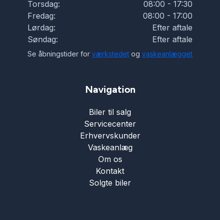
Torsdag:
08:00 - 17:30
Fredag:
08:00 - 17:00
Tagræling
Lørdag:
Efter aftale
Søndag:
Efter aftale
Tonede ruder
Se åbningstider for
værkstedet
og
vaskeanlægget
Træthedsregistrering
Navigation
Biler til salg
Tågelygter
Servicecenter
Erhvervskunder
USB tilslutning
Vaskeanlæg
Om os
Kontakt
Varme i rattet
Solgte biler
Vejbaneassistent