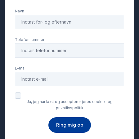
Navn
Infocenter
Isofix
Telefonnummer
Kørecomputer
E-mail
LED kørelys
Læderrat
Ja, jeg har læst og accepterer jeres cookie- og
privatlivspolitik
Musikstreaming via bluetooth
Ring mig op
Navigation