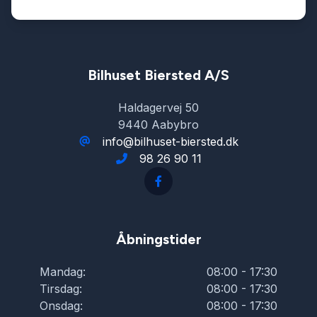
Parkeringssensor bagved
Service OK
Bilhuset Biersted A/S
Haldagervej 50
Servostyring
9440 Aabybro
info@bilhuset-biersted.dk
98 26 90 11
Splitbagsæder
Startspærre
Åbningstider
Stofsæder
Mandag:
08:00 - 17:30
Tirsdag:
08:00 - 17:30
Sædevarme
Onsdag:
08:00 - 17:30