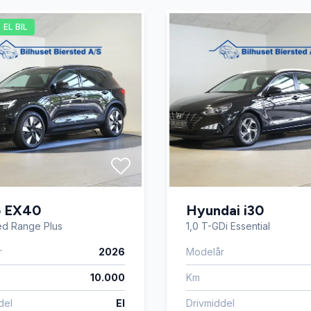
EL BIL
360 grader
Kørecomputer
t
Musikstreaming via bluetoo
 betjening
Parkeringssensor bagved
 OK
Servostyring
o EX40
Hyundai i30
gsæder
Startspærre
ed Range Plus
1,0 T-GDi Essential
r
2026
Modelår
rme
Tagræling
10.000
Km
del
El
Drivmiddel
sregistrering
USB tilslutning