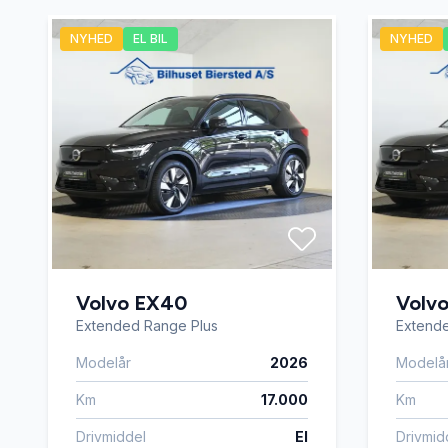
NYHED
EL BIL
NYHED
Isofix
Kamera 
LED kørelys
Læderra
Navigation
Nøglefri
Parkeringssensor foran
Service
Volvo EX40
Volv
Skiltegenkendelse
Splitba
Extended Range Plus
Extend
Modelår
2026
Modelå
Stofsæder
Sædeva
Km
17.000
Km
Drivmiddel
El
Drivmid
Tonede ruder
Træthed