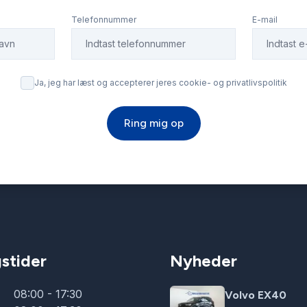
Telefonnummer
E-mail
Ja, jeg har læst og accepterer jeres cookie- og privatlivspolitik
Ring mig op
stider
Nyheder
08:00 - 17:30
Volvo EX40