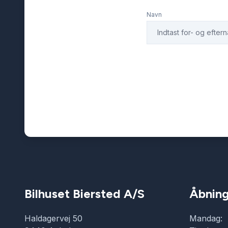
Navn
Bilhuset Biersted A/S
Åbning
Haldagervej 50
Mandag: