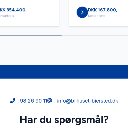
KK 354.400,-
DKK 167.800,-
ntantpris
Kontantpris
assistent
98 26 90 11
info@bilhuset-biersted.dk
Har du spørgsmål?