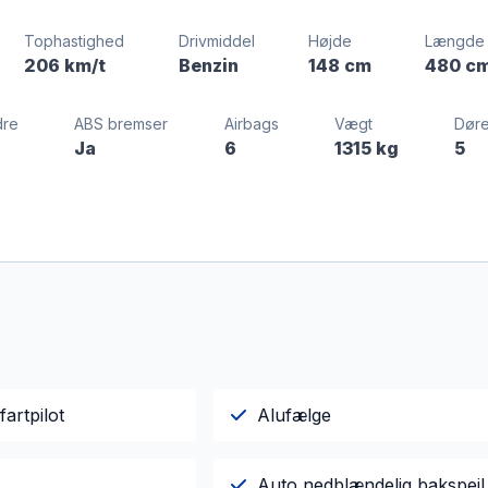
Tophastighed
Drivmiddel
Højde
Længde
206 km/t
Benzin
148 cm
480 c
dre
ABS bremser
Airbags
Vægt
Dør
Ja
6
1315 kg
5
fartpilot
Alufælge
Auto nedblændelig bakspejl