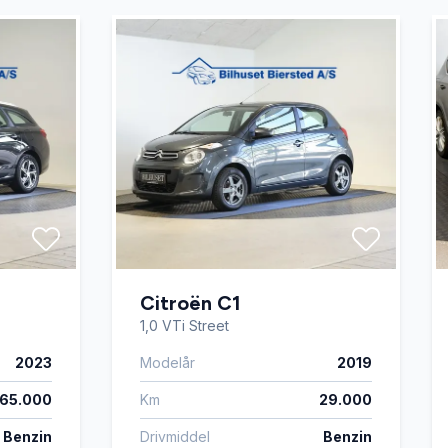
th
Citroën C1
1,0 VTi Street
2023
Modelår
2019
65.000
Km
29.000
Benzin
Drivmiddel
Benzin