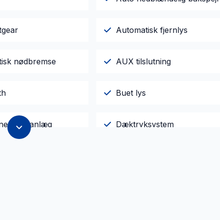
tgear
Automatisk fjernlys
isk nødbremse
AUX tilslutning
th
Buet lys
ne klimaanlæg
Dæktryksystem
r x4
Elektrisk parkeringsbremse
jent centrallås
Fuld LED forlygter
sterbare forsæder
Infocenter