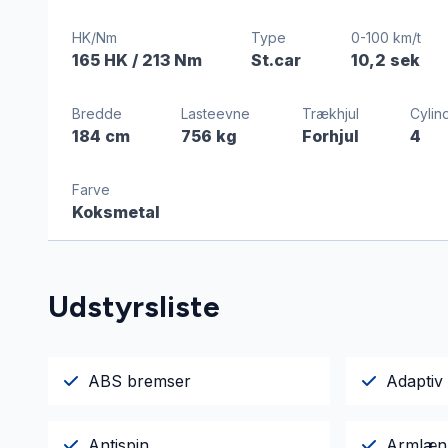
HK/Nm
Type
0-100 km/t
165 HK
/ 213 Nm
St.car
10,2 sek
Bredde
Lasteevne
Trækhjul
Cylin
184 cm
756 kg
Forhjul
4
Farve
Koksmetal
Udstyrsliste
ABS bremser
Adaptiv 
Antispin
Armlæn