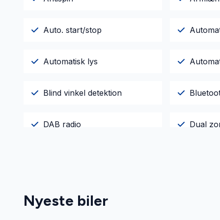
Auto. start/stop
Automa
Automatisk lys
Automat
Blind vinkel detektion
Bluetoo
DAB radio
Dual zo
El-klapbare sidespejle
El-rude
Fartpilot
Fjernbet
Nyeste biler
Head-Up Display
Højdeju