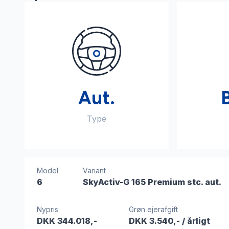
Aut.
Type
Model
Variant
6
SkyActiv-G 165 Premium stc. aut.
Nypris
Grøn ejerafgift
DKK 344.018,-
DKK 3.540,-
/ årligt