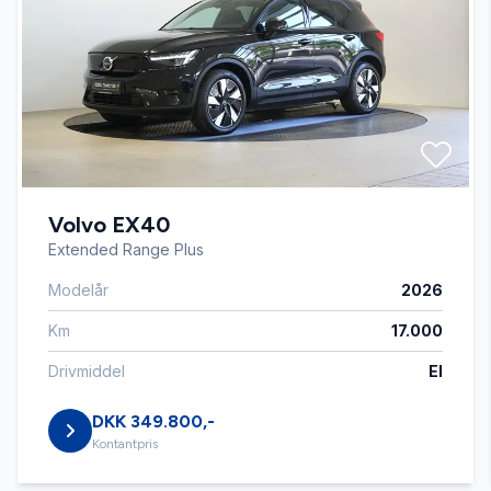
app-integration
automatgear
Automatisk lys
Volvo EX40
automatisk nødassistent
Extended Range Plus
Modelår
2026
automatisk nødbremse
Km
17.000
Automatisk start/stop
Drivmiddel
El
DKK 349.800,-
bagagerumsdækken
Kontantpris