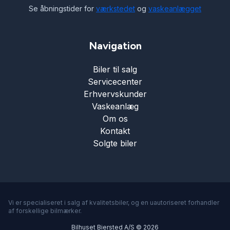
multifunktionsrat
Se åbningstider for
værkstedet
og
vaskeanlægget
musikstreaming via Bluetooth
Navigation
Biler til salg
mørk loftbeklædning
Servicecenter
Erhvervskunder
mørktonede ruder bag
Vaskeanlæg
Om os
Kontakt
navigation
Solgte biler
parkeringssensor (bag)
parkeringssensor (for)
Vi er specialiseret i salg af kvalitetsbiler, og en uautoriseret forhandler
af forskellige bilmærker.
Bilhuset Biersted A/S © 2026