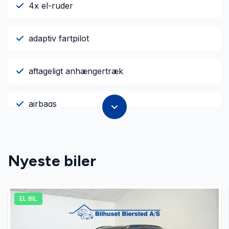
4x el-ruder
adaptiv fartpilot
aftageligt anhængertræk
airbags
ambiente belysning
Nyeste biler
anhængertræk
EL BIL
antispin