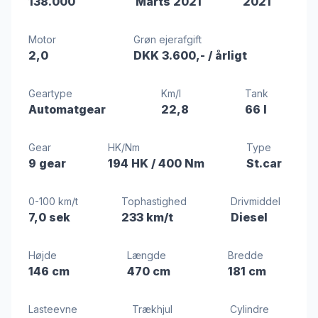
138.000
Marts 2021
2021
Motor
Grøn ejerafgift
2,0
DKK 3.600,-
/ årligt
Geartype
Km/l
Tank
Automatgear
22,8
66 l
Gear
HK/Nm
Type
9 gear
194 HK
/ 400 Nm
St.car
0-100 km/t
Tophastighed
Drivmiddel
7,0 sek
233 km/t
Diesel
Højde
Længde
Bredde
146 cm
470 cm
181 cm
Lasteevne
Trækhjul
Cylindre