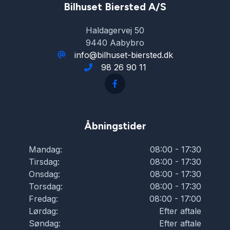
håndfri til mobil
Bilhuset Biersted A/S
Haldagervej 50
ISOFIX
9440 Aabybro
info@bilhuset-biersted.dk
98 26 90 11
keyless go
kørecomputer
Åbningstider
LED baglygter
Mandag:
08:00 - 17:30
Tirsdag:
08:00 - 17:30
LED kørelys
Onsdag:
08:00 - 17:30
Torsdag:
08:00 - 17:30
Fredag:
08:00 - 17:00
lændestøtte (justerbar)
Lørdag:
Efter aftale
Søndag:
Efter aftale