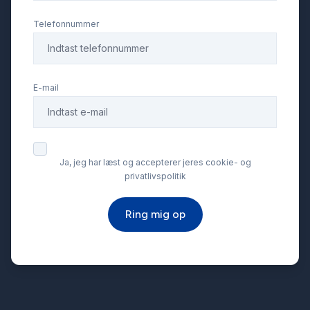
el-betjent bagklap
Telefonnummer
el-indstillelige forsæder
E-mail
el-klapbare sidespejle
elektrisk parkeringsbremse
Ja, jeg har læst og accepterer jeres cookie- og
privatlivspolitik
ESP
Ring mig op
fjernbetjent centrallås
fuld LED forlygter