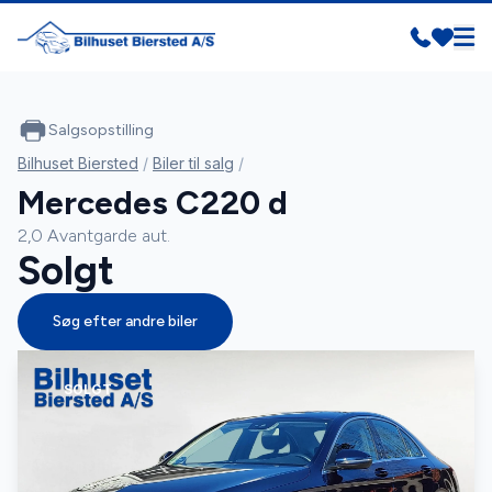
Salgsopstilling
Bilhuset Biersted
/
Biler til salg
/
Mercedes C220 d
2,0 Avantgarde aut.
Solgt
Søg efter andre biler
SOLGT