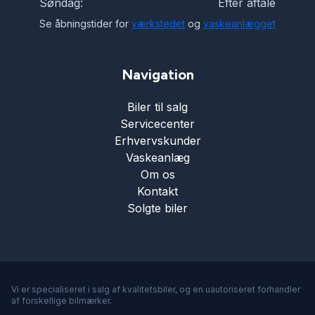
Søndag:
Efter aftale
Parkeringssensor bagved
Se åbningstider for
værkstedet
og
vaskeanlægget
Parkeringssensor foran
Navigation
Biler til salg
Ratgearskifte
Servicecenter
Erhvervskunder
Service OK
Vaskeanlæg
Om os
Kontakt
Servostyring
Solgte biler
Skiltegenkendelse
Splitbagsæder
Vi er specialiseret i salg af kvalitetsbiler, og en uautoriseret forhandler
af forskellige bilmærker.