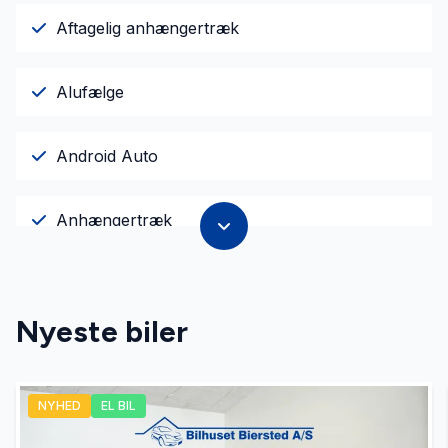
Aftagelig anhængertræk
Alufælge
Android Auto
Anhængertræk
Antispin
Nyeste biler
Apple CarPlay
NYHED
EL BIL
Armlæn