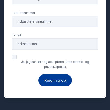
El-ruder x4
Telefonnummer
Elektrisk parkeringsbremse
E-mail
Elektrisk svingbart anhængertræk
Fartpilot
Ja, jeg har læst og accepterer jeres cookie- og
privatlivspolitik
Fjernbetjent centrallås
Ring mig op
Fuld LED forlygter
Infocenter