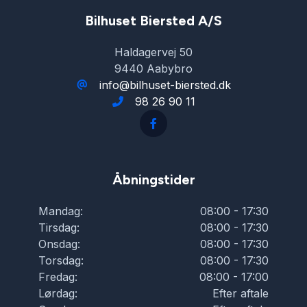
Isofix
Bilhuset Biersted A/S
Haldagervej 50
Kørecomputer
9440 Aabybro
info@bilhuset-biersted.dk
98 26 90 11
LED kørelys
Læderrat
Åbningstider
Musikstreaming via bluetooth
Mandag:
08:00 - 17:30
Tirsdag:
08:00 - 17:30
Navigation
Onsdag:
08:00 - 17:30
Torsdag:
08:00 - 17:30
Fredag:
08:00 - 17:00
Nøglefri betjening
Lørdag:
Efter aftale