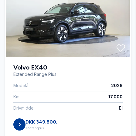
Auto nedblændelig bakspejl
Auto. start/stop
Automatgear
Volvo EX40
Automatisk fjernlys
Extended Range Plus
Modelår
2026
Automatisk lys
Km
17.000
Automatisk nødbremse
Drivmiddel
El
DKK 349.800,-
Bakkamera
Kontantpris