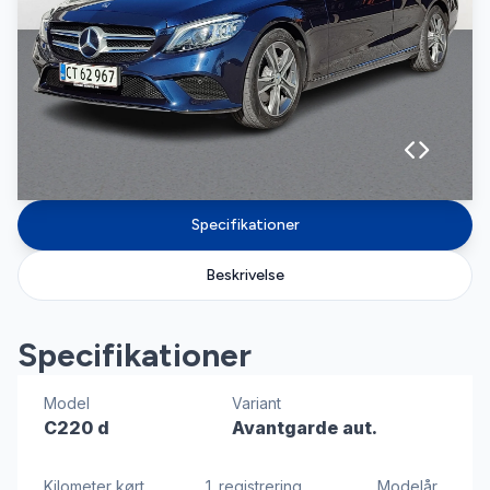
Specifikationer
Beskrivelse
Specifikationer
Model
Variant
C220 d
Avantgarde aut.
Kilometer kørt
1. registrering
Modelår