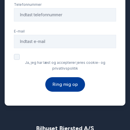
Telefonnummer
Fuld LED forlygter
E-mail
Højdejusterbare forsæder
Internet
Ja, jeg har læst og accepterer jeres cookie- og
privatlivspolitik
Isofix
Ring mig op
Kørecomputer
LED kørelys
Læderrat
Bilhuset Biersted A/S