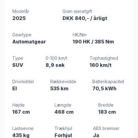
Modelår
Grøn ejerafgift
2025
DKK 840,-
/ årligt
Geartype
HK/Nm
Automatgear
190 HK
/ 385 Nm
Type
0-100 km/t
Tophastighed
SUV
8,9 sek
160 km/t
Drivmiddel
Rækkevidde
Batterikapacitet
El
535 km
70,5 kWh
Højde
Længde
Bredde
167 cm
468 cm
183 cm
Lasteevne
Trækhjul
ABS bremser
435 kg
Forhjul
Ja