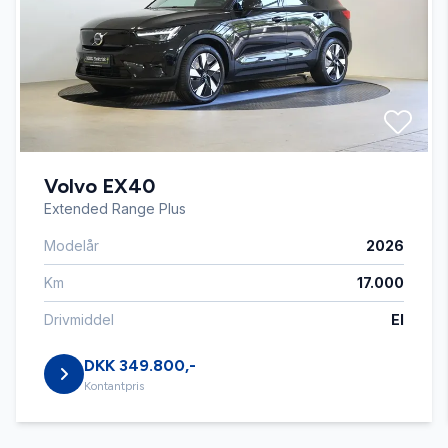
Automatisk nødbremse
Bakkamera
Volvo EX40
Blind vinkel detektion
Extended Range Plus
Modelår
2026
DAB+ radio
Km
17.000
Delvis lædersæder
Drivmiddel
El
DKK 349.800,-
Digitalt cockpit
Kontantpris
Dual zone klimaanlæg