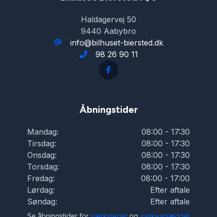
Haldagervej 50
Musikstreaming via bluetooth
9440 Aabybro
info@bilhuset-biersted.dk
98 26 90 11
Navigation
Parkeringssensor bagved
Åbningstider
Parkeringssensor foran
Mandag:
08:00 - 17:30
Tirsdag:
08:00 - 17:30
Skiltegenkendelse
Onsdag:
08:00 - 17:30
Torsdag:
08:00 - 17:30
Fredag:
08:00 - 17:00
Splitbagsæder
Lørdag:
Efter aftale
Søndag:
Efter aftale
Svingbart anhængertræk
Se åbningstider for
værkstedet
og
vaskeanlægget