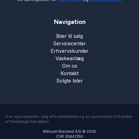
Sædevarme
Navigation
Biler til salg
Tagræling
Servicecenter
Erhvervskunder
Tonede ruder
Vaskeanlæg
Om os
Kontakt
Træthedsregistrering
Solgte biler
Varme i rattet
Vejbaneassistent
Vi er specialiseret i salg af kvalitetsbiler, og en uautoriseret forhandler
af forskellige bilmærker.
Bilhuset Biersted A/S © 2026
CVR 35841350