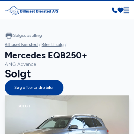
Salgsopstilling
Bilhuset Biersted
/
Biler til salg
/
Mercedes EQB250+
AMG Advance
Solgt
Søg efter andre biler
SOLGT