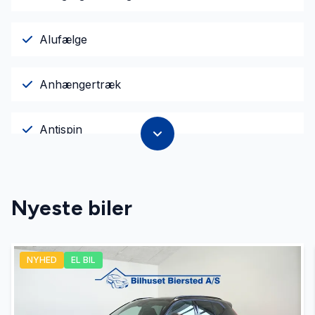
Alufælge
Anhængertræk
Antispin
Auto nedblændelig bakspejl
Nyeste biler
Automatgear
NYHED
EL BIL
Automatisk fjernlys
Automatisk lys