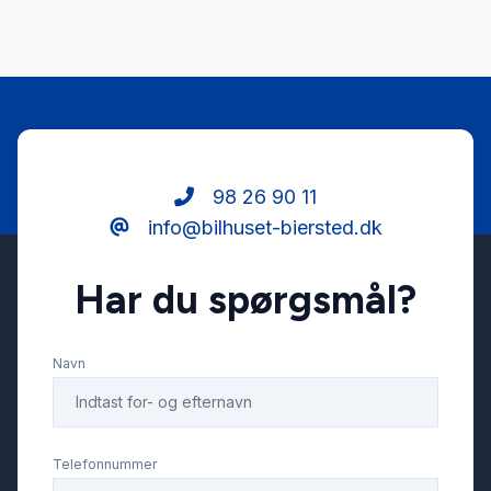
Fartpilot
Fjernbetjent centrallås
Fuldautomatisk klimaanlæg
98 26 90 11
info@bilhuset-biersted.dk
Højdejusterbart førersæde
Har du spørgsmål?
Infocenter
Navn
Kørecomputer
Læderrat
Telefonnummer