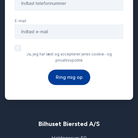
Musikstreaming via bluetooth
E-mail
Navigation
Ratgearskifte
Ja, jeg har læst og accepterer jeres cookie- og
privatlivspolitik
SD kortlæser
Ring mig op
Service OK
Servostyring
Stofsæder
Bilhuset Biersted A/S