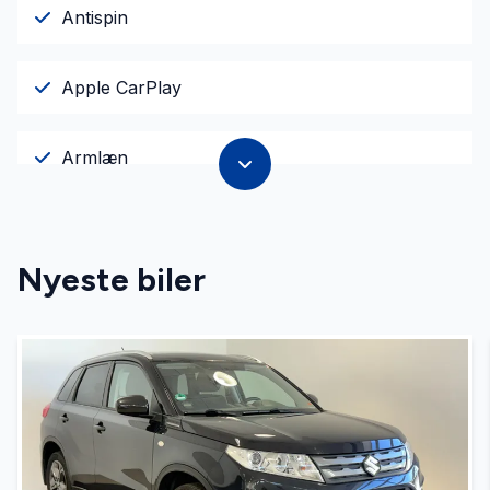
Antispin
Apple CarPlay
Armlæn
Auto. start/stop
Nyeste biler
Automatgear
Automatisk lys
Automatisk nødbremse