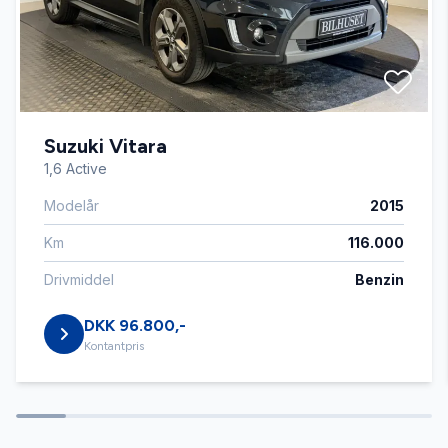
Automatisk parkeringssystem
Bakkamera
Suzuki Vitara
Bluetooth
1,6 Active
Modelår
2015
Dæktryksystem
Km
116.000
El-indstillelige forsæder
Drivmiddel
Benzin
DKK 96.800,-
El-klapbare sidespejle
Kontantpris
El-ruder