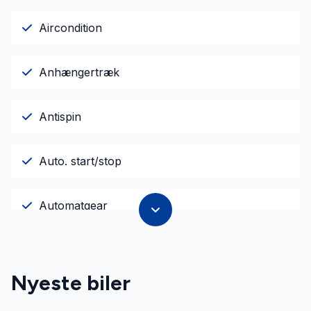
Aircondition
Anhængertræk
Antispin
Auto. start/stop
Automatgear
Automatisk lys
Nyeste biler
Bakkamera