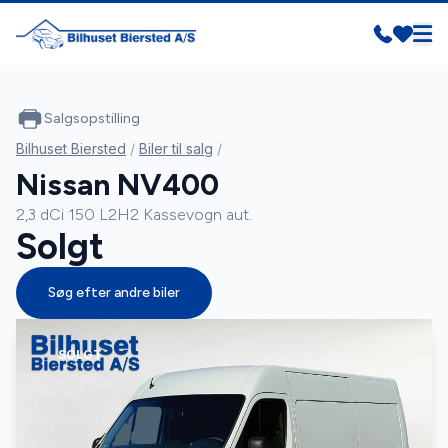
Salgsopstilling
Bilhuset Biersted
/
Biler til salg
/
Nissan NV400
2,3 dCi 150 L2H2 Kassevogn aut.
Solgt
Søg efter andre biler
SOLGT