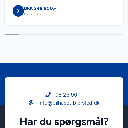
DKK 349.800,-
Stofsæder
Kontantpris
Tågelygter
USB tilslutning
98 26 90 11
info@bilhuset-biersted.dk
Har du spørgsmål?