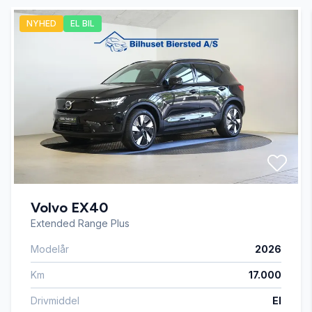
NYHED
EL BIL
El-ruder
El-spejle
Fjernbetjent centrallås
Højdejusterbart førersæde
Volvo EX40
Kørecomputer
Extended Range Plus
Modelår
2026
Musikstreaming via bluetooth
Km
17.000
Parkeringssensor bagved
Drivmiddel
El