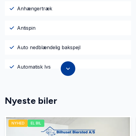
Anhængertræk
Antispin
Auto nedblændelig bakspejl
Automatisk lys
AUX tilslutning
Nyeste biler
Bluetooth
NYHED
EL BIL
El-ruder