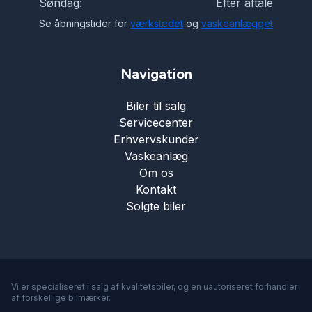
Søndag:
Efter aftale
Se åbningstider for
værkstedet
og
vaskeanlægget
Navigation
Biler til salg
Servicecenter
Erhvervskunder
Vaskeanlæg
Om os
Kontakt
Solgte biler
Vi er specialiseret i salg af kvalitetsbiler, og en uautoriseret forhandler
af forskellige bilmærker.