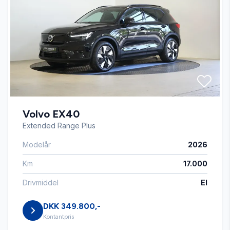
El-spejle
Fartpilot
Fjernbetjent centrallås
Volvo EX40
Højdejusterbart førersæde
Extended Range Plus
Modelår
2026
Infocenter
Km
17.000
Isofix
Drivmiddel
El
DKK 349.800,-
Kørecomputer
Kontantpris