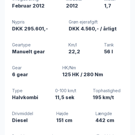
Februar 2012
2012
1,7
Nypris
Grøn ejerafgift
DKK 295.601,-
DKK 4.560,-
/ årligt
Geartype
Km/l
Tank
Manuelt gear
22,2
56 l
Gear
HK/Nm
6 gear
125 HK
/ 280 Nm
Type
0-100 km/t
Tophastighed
Halvkombi
11,5 sek
195 km/t
Drivmiddel
Højde
Længde
Diesel
151 cm
442 cm