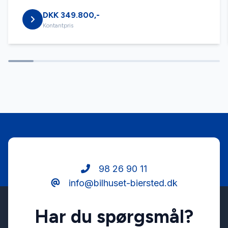
DKK 349.800,-
Kontantpris
98 26 90 11
info@bilhuset-biersted.dk
Har du spørgsmål?