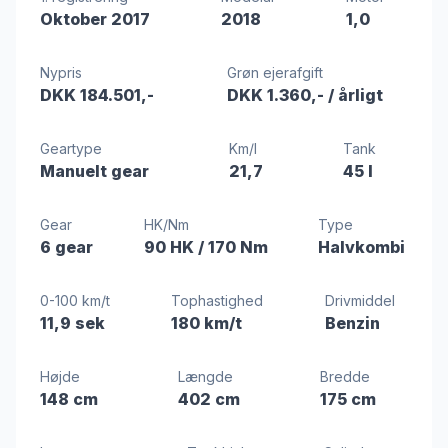
Oktober 2017
2018
1,0
Nypris
Grøn ejerafgift
DKK 184.501,-
DKK 1.360,-
/ årligt
Geartype
Km/l
Tank
Manuelt gear
21,7
45 l
Gear
HK/Nm
Type
6 gear
90 HK
/ 170 Nm
Halvkombi
0-100 km/t
Tophastighed
Drivmiddel
11,9 sek
180 km/t
Benzin
Højde
Længde
Bredde
148 cm
402 cm
175 cm