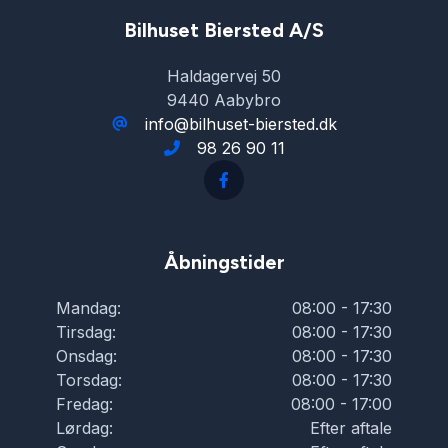
Startspærre
Bilhuset Biersted A/S
Haldagervej 50
Sædevarme
9440 Aabybro
info@bilhuset-biersted.dk
98 26 90 11
Tonede ruder
USB tilslutning
Åbningstider
Varme i rattet
Mandag:
08:00 - 17:30
Tirsdag:
08:00 - 17:30
Xenonlygter
Onsdag:
08:00 - 17:30
Torsdag:
08:00 - 17:30
Fredag:
08:00 - 17:00
Lørdag:
Efter aftale