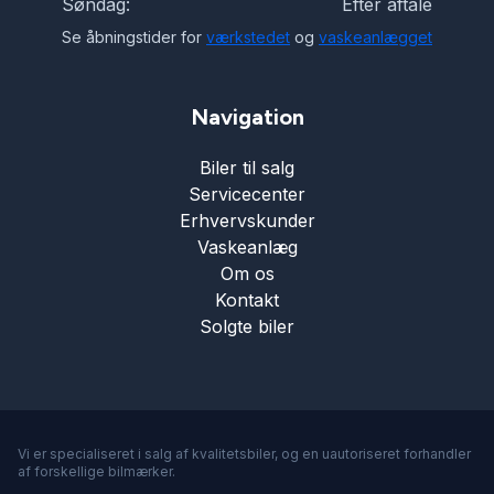
Søndag:
Efter aftale
Se åbningstider for
værkstedet
og
vaskeanlægget
Navigation
Biler til salg
Servicecenter
Erhvervskunder
Vaskeanlæg
Om os
Kontakt
Solgte biler
Vi er specialiseret i salg af kvalitetsbiler, og en uautoriseret forhandler
af forskellige bilmærker.