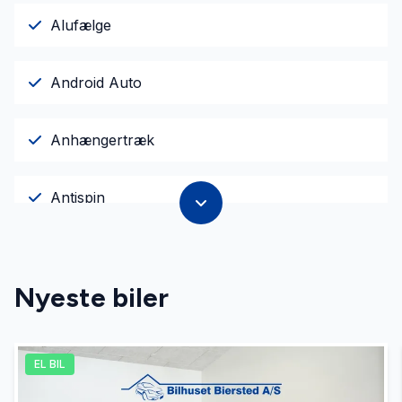
Alufælge
Android Auto
Anhængertræk
Antispin
Apple CarPlay
Nyeste biler
Auto nedblændelig bakspejl
EL BIL
Automatisk lys