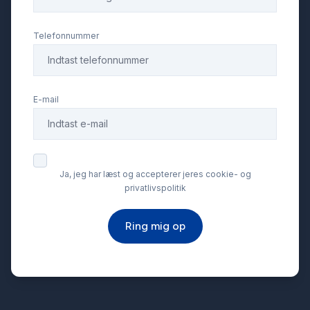
LED kørelys
Telefonnummer
Navigation
E-mail
Parkeringssensor bagved
Parkeringssensor foran
Ja, jeg har læst og accepterer jeres cookie- og
privatlivspolitik
Service OK
Ring mig op
Servostyring
Splitbagsæder