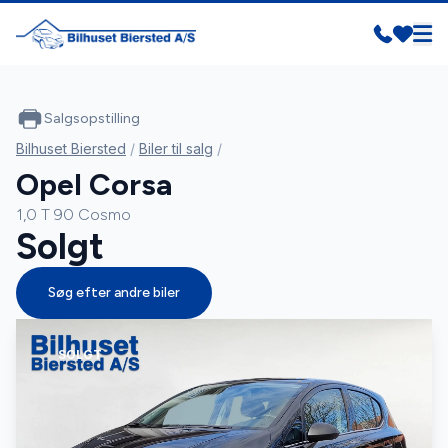
Salgsopstilling
Bilhuset Biersted
/
Biler til salg
/
Opel Corsa
1,0 T 90 Cosmo
Solgt
Søg efter andre biler
SOLGT