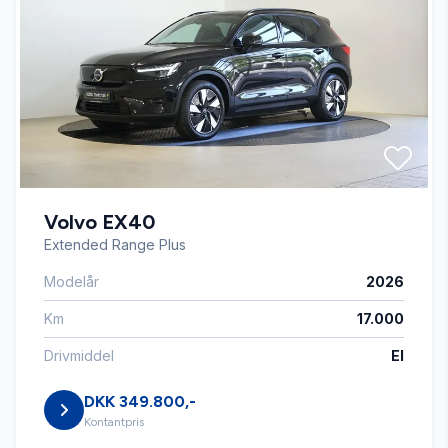
Blind vinkel detektion
Bluetooth
Buet lys
Volvo EX40
Delvis lædersæder
Extended Range Plus
Modelår
2026
Dæktryksystem
Km
17.000
El-ruder
Drivmiddel
El
DKK 349.800,-
El-spejle
Kontantpris