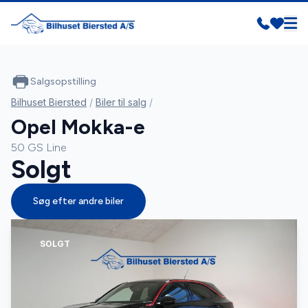
Salgsopstilling
Bilhuset Biersted
/
Biler til salg
/
Opel Mokka-e
50 GS Line
Solgt
Søg efter andre biler
SOLGT