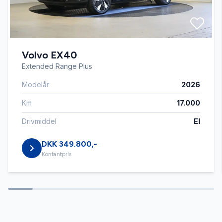
Dæktryksystem
Volvo EX40
El-ruder x4
Extended Range Plus
Modelår
2026
El-spejle
Km
17.000
Elektrisk parkeringsbremse
Drivmiddel
El
DKK 349.800,-
Fartpilot
Kontantpris
Fjernbetjent centrallås
Fuld LED forlygter