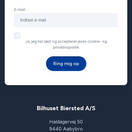
E-mail
Skiltegenkendelse
Splitbagsæder
Ja, jeg har læst og accepterer jeres cookie- og
privatlivspolitik
Stofsæder
Ring mig op
Tonede ruder
Træthedsregistrering
USB tilslutning
Bilhuset Biersted A/S
Haldagervej 50
9440 Aabybro