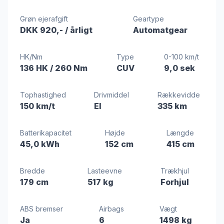
Grøn ejerafgift
Geartype
DKK 920,-
/ årligt
Automatgear
HK/Nm
Type
0-100 km/t
136 HK
/ 260 Nm
CUV
9,0 sek
Tophastighed
Drivmiddel
Rækkevidde
150 km/t
El
335 km
Batterikapacitet
Højde
Længde
45,0 kWh
152 cm
415 cm
Bredde
Lasteevne
Trækhjul
179 cm
517 kg
Forhjul
ABS bremser
Airbags
Vægt
Ja
6
1498 kg