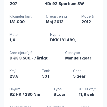
207
HDi 92 Sportium SW
Kilometer kørt
1. registrering
Modelår
181.000
Maj 2012
2012
Motor
Nypris
1,6
DKK 181.489,-
Grøn ejerafgift
Geartype
DKK 3.580,-
/ årligt
Manuelt gear
Km/l
Tank
Gear
23,8
50 l
5 gear
HK/Nm
Type
0-100 km/t
92 HK
/ 230 Nm
St.car
11,8 sek