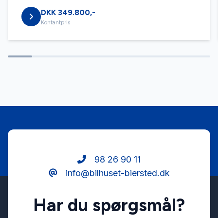
DKK 349.800,-
Servostyring
Kontantpris
Splitbagsæder
Startspærre
Sædevarme
Tagræling
98 26 90 11
info@bilhuset-biersted.dk
Tonede ruder
Har du spørgsmål?
Tågelygter