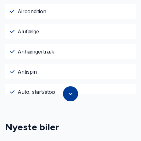
Aircondition
Alufælge
Anhængertræk
Antispin
Auto. start/stop
Centrallås
Nyeste biler
El-ruder x4