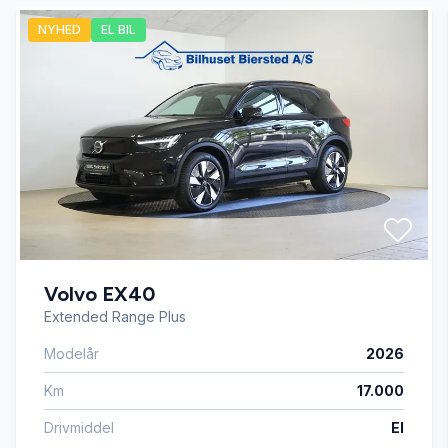
NYHED
EL BIL
El-spejle
Fartpilot
Glastag
Højdejusterbart førersæde
Volvo EX40
Isofix
Extended Range Plus
Modelår
2026
Læderrat
Km
17.000
Service OK
Drivmiddel
El