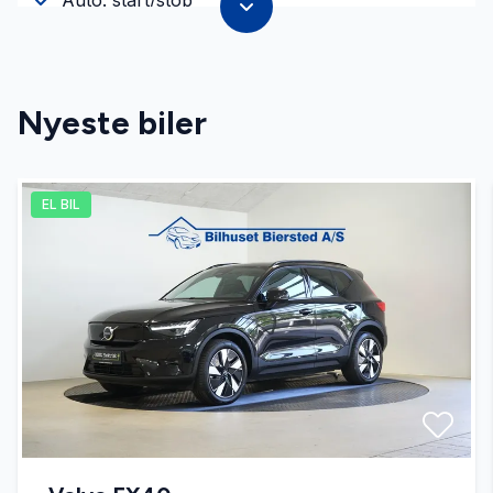
Auto. start/stop
Automatisk lys
Nyeste biler
Automatisk nødbremse
EL BIL
Bluetooth
Dæktryksystem
El-klapbare sidespejle
El-ruder