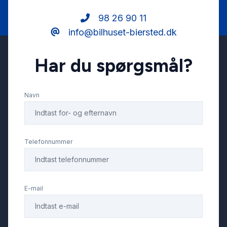
Læderrat
98 26 90 11
info@bilhuset-biersted.dk
Musikstreaming via bluetooth
Har du spørgsmål?
Parkeringssensor bagved
Navn
Service OK
Servostyring
Telefonnummer
Skiltegenkendelse
E-mail
Startspærre