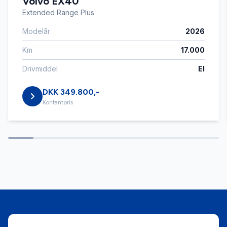
Volvo EX40
Elektrisk parkeringsbremse
Extended Range Plus
Modelår
2026
Fartpilot
Km
17.000
Fjernbetjent centrallås
Drivmiddel
El
DKK 349.800,-
Fuldautomatisk klimaanlæg
Kontantpris
Højdejusterbart førersæde
Infocenter
Kørecomputer