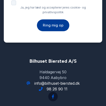
Stofsæder
Ja, jeg har læst og accepterer jeres cookie- og
privatlivspolitik
Sædevarme
Ring mig op
Tågelygter
USB tilslutning
Vejbaneassistent
Bilhuset Biersted A/S
Haldagervej 50
9440 Aabybro
info@bilhuset-biersted.dk
98 26 90 11