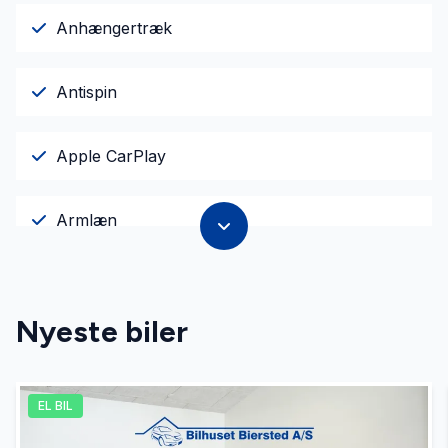
Anhængertræk
Antispin
Apple CarPlay
Armlæn
Auto nedblændelig bakspejl
Nyeste biler
Auto. start/stop
EL BIL
Automatisk lys