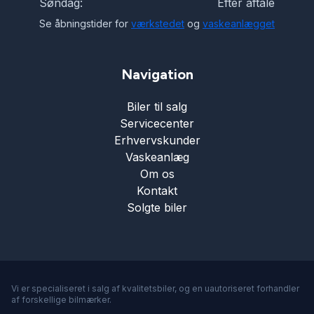
Søndag:
Efter aftale
Se åbningstider for
værkstedet
og
vaskeanlægget
Navigation
Biler til salg
Servicecenter
Erhvervskunder
Vaskeanlæg
Om os
Kontakt
Solgte biler
Vi er specialiseret i salg af kvalitetsbiler, og en uautoriseret forhandler
af forskellige bilmærker.