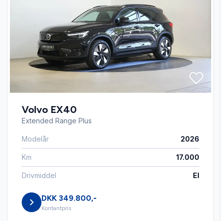
Automatisk nødbremse
Bluetooth
Dual zone klimaanlæg
Volvo EX40
Dæktryksystem
Extended Range Plus
Modelår
2026
El-ruder x4
Km
17.000
Elektrisk parkeringsbremse
Drivmiddel
El
DKK 349.800,-
Fjernbetjent centrallås
Kontantpris