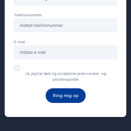
Servostyring
Telefonnummer
Splitbagsæder
E-mail
Startspærre
Sædevarme
Ja, jeg har læst og accepterer jeres cookie- og
privatlivspolitik
Tagræling
Ring mig op
Tonede ruder
Træthedsregistrering