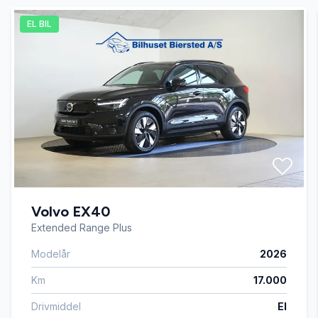
EL BIL
Automatisk fjernlys
Automatisk lys
AUX tilslutning
Bluetooth
Volvo EX40
Digitalt cockpit
Extended Range Plus
Modelår
2026
Dual zone klimaanlæg
Km
17.000
Dæktryksystem
Drivmiddel
El