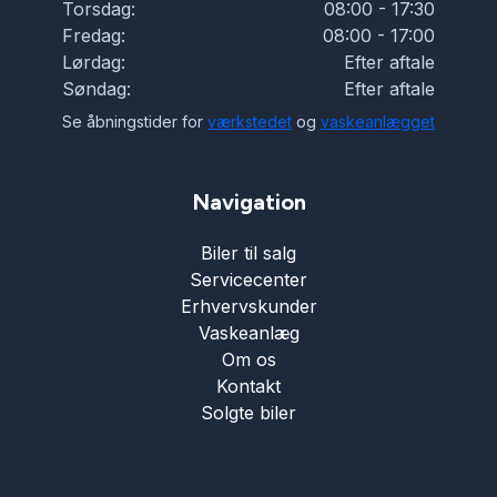
Torsdag:
08:00 - 17:30
Fredag:
08:00 - 17:00
Tågelygter
Lørdag:
Efter aftale
Søndag:
Efter aftale
USB tilslutning
Se åbningstider for
værkstedet
og
vaskeanlægget
Vejbaneassistent
Navigation
Biler til salg
Servicecenter
Erhvervskunder
Vaskeanlæg
Om os
Kontakt
Solgte biler