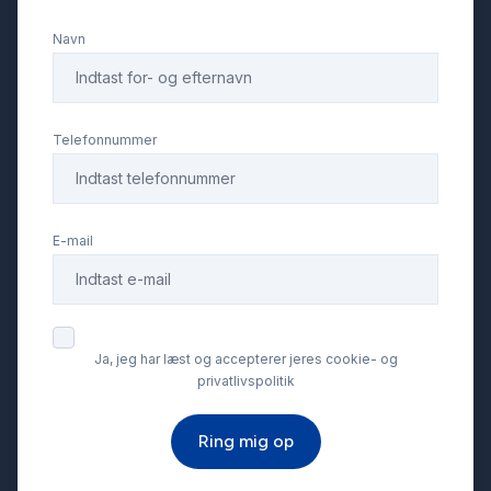
Navn
Kørecomputer
LED kørelys
Telefonnummer
Læderrat
E-mail
Musikstreaming via bluetooth
Navigation
Ja, jeg har læst og accepterer jeres cookie- og
privatlivspolitik
Parkeringssensor bagved
Ring mig op
Service OK