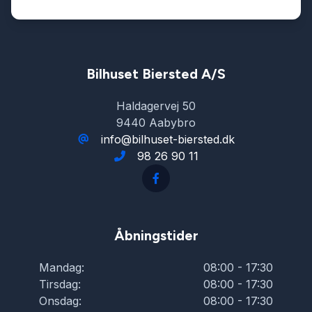
Servostyring
Splitbagsæder
Bilhuset Biersted A/S
Haldagervej 50
Startspærre
9440 Aabybro
info@bilhuset-biersted.dk
98 26 90 11
Stofsæder
Sædevarme
Åbningstider
Tagræling
Mandag:
08:00 - 17:30
Tirsdag:
08:00 - 17:30
Tonede ruder
Onsdag:
08:00 - 17:30