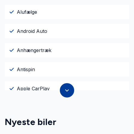
Alufælge
Android Auto
Anhængertræk
Antispin
Apple CarPlay
Armlæn
Nyeste biler
Auto. start/stop