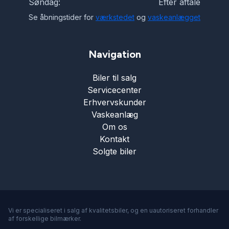
Søndag:
Efter aftale
Se åbningstider for
værkstedet
og
vaskeanlægget
Navigation
Biler til salg
Servicecenter
Erhvervskunder
Vaskeanlæg
Om os
Kontakt
Solgte biler
Vi er specialiseret i salg af kvalitetsbiler, og en uautoriseret forhandler
af forskellige bilmærker.