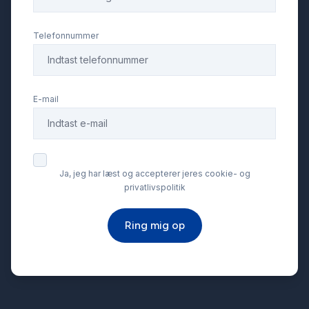
Startspærre
Telefonnummer
Stofsæder
E-mail
Sædevarme
Tonede ruder
Ja, jeg har læst og accepterer jeres cookie- og
privatlivspolitik
USB tilslutning
Ring mig op