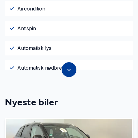
Aircondition
Antispin
Automatisk lys
Automatisk nødbremse
AUX tilslutning
Nyeste biler
Bluetooth
Dæktryksystem