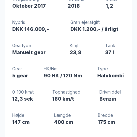
Oktober 2017
2018
1,2
Nypris
Grøn ejerafgift
DKK 146.009,-
DKK 1.200,-
/ årligt
Geartype
Km/l
Tank
Manuelt gear
23,8
37 l
Gear
HK/Nm
Type
5 gear
90 HK
/ 120 Nm
Halvkombi
0-100 km/t
Tophastighed
Drivmiddel
12,3 sek
180 km/t
Benzin
Højde
Længde
Bredde
147 cm
400 cm
175 cm