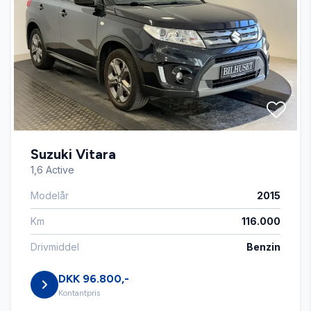
El-ruder
El-spejle
Fartpilot
Suzuki Vitara
Fjernbetjent centrallås
1,6 Active
Modelår
2015
Højdejusterbart førersæde
Km
116.000
Infocenter
Drivmiddel
Benzin
DKK 96.800,-
Isofix
Kontantpris