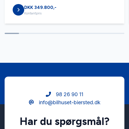
DKK 349.800,-
Højdejusterbare forsæder
Kontantpris
Isofix
Kørecomputer
LED kørelys
Læderrat
98 26 90 11
info@bilhuset-biersted.dk
Musikstreaming via bluetooth
Har du spørgsmål?
Ratgearskifte