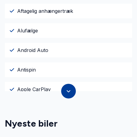
Aftagelig anhængertræk
Alufælge
Android Auto
Antispin
Apple CarPlay
Auto. start/stop
Nyeste biler
Automatgear