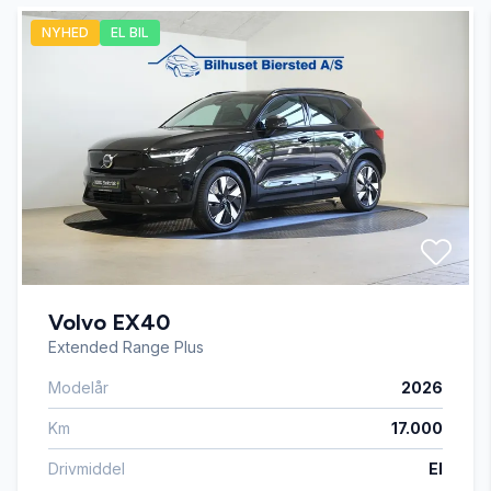
NYHED
EL BIL
Bakkamera
Dæktryksystem
El-ruder x4
El-spejle med varme
Volvo EX40
Fartpilot
Extended Range Plus
Modelår
2026
Fjernbetjent centrallås
Km
17.000
Fuldautomatisk klimaanlæg
Drivmiddel
El