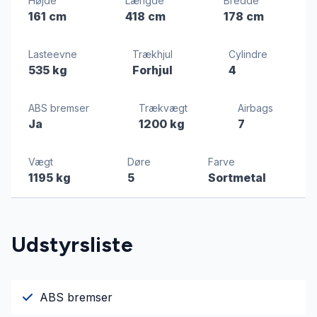
Højde
Længde
Bredde
161 cm
418 cm
178 cm
Lasteevne
Trækhjul
Cylindre
535 kg
Forhjul
4
ABS bremser
Trækvægt
Airbags
Ja
1200 kg
7
Vægt
Døre
Farve
1195 kg
5
Sortmetal
Udstyrsliste
ABS bremser