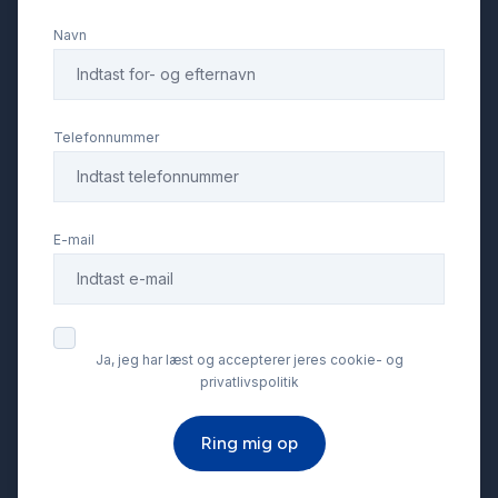
Navn
Splitbagsæder
Stofsæder
Telefonnummer
Sædevarme
E-mail
Tagræling
Tonede ruder
Ja, jeg har læst og accepterer jeres cookie- og
privatlivspolitik
Tågelygter
Ring mig op
USB tilslutning