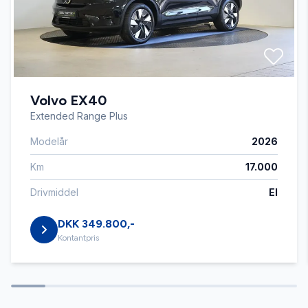
Bakkamera
Blind vinkel detektion
Volvo EX40
Bluetooth
Extended Range Plus
Modelår
2026
Centrallås
Km
17.000
Digitalt cockpit
Drivmiddel
El
DKK 349.800,-
Dual zone klimaanlæg
Kontantpris
Dæktryksystem