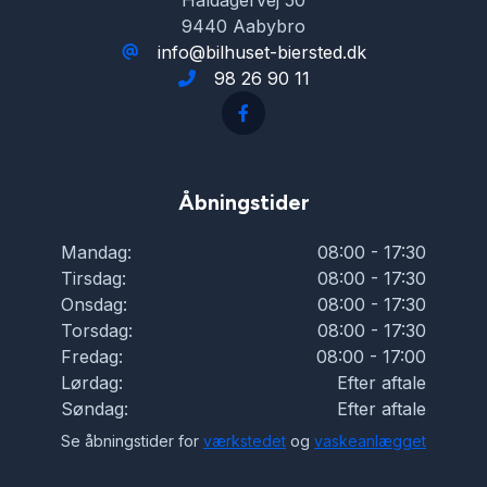
Haldagervej 50
Lædersæder
9440 Aabybro
info@bilhuset-biersted.dk
98 26 90 11
Musikstreaming via bluetooth
Navigation
Åbningstider
Nøglefri betjening
Mandag:
08:00 - 17:30
Tirsdag:
08:00 - 17:30
Service OK
Onsdag:
08:00 - 17:30
Torsdag:
08:00 - 17:30
Fredag:
08:00 - 17:00
Servostyring
Lørdag:
Efter aftale
Søndag:
Efter aftale
Skiltegenkendelse
Se åbningstider for
værkstedet
og
vaskeanlægget