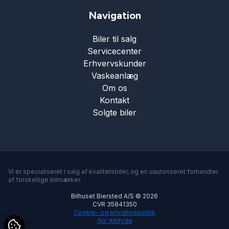
Splitbagsæder
Navigation
Biler til salg
Startspærre
Servicecenter
Erhvervskunder
Sædevarme
Vaskeanlæg
Om os
Kontakt
Tonede ruder
Solgte biler
Trådløs mobilopladning
USB tilslutning
Vi er specialiseret i salg af kvalitetsbiler, og en uautoriseret forhandler
af forskellige bilmærker.
Bilhuset Biersted A/S © 2026
Varme i rattet
CVR 35841350
Cookie- og privatlivspolitik
Go' Attityde