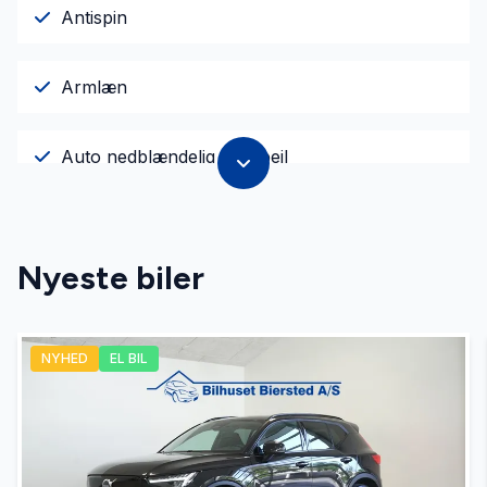
Antispin
Armlæn
Auto nedblændelig bakspejl
Automatgear
Nyeste biler
Automatisk fjernlys
NYHED
EL BIL
Automatisk lys
Automatisk nødbremse