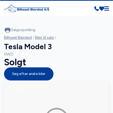
Salgsopstilling
Bilhuset Biersted
/
Biler til salg
/
Tesla Model 3
RWD
Solgt
Søg efter andre biler
SOLGT