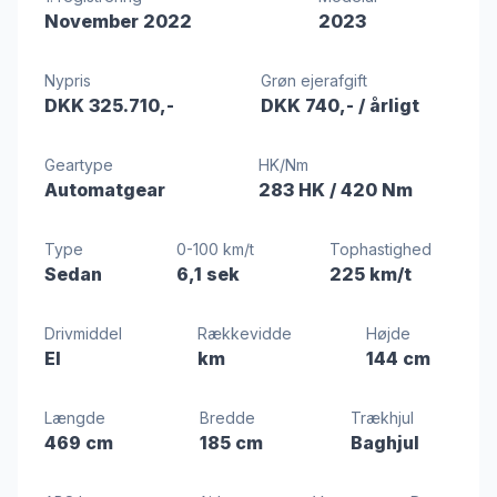
November 2022
2023
Nypris
Grøn ejerafgift
DKK 325.710,-
DKK 740,-
/ årligt
Geartype
HK/Nm
Automatgear
283 HK
/ 420 Nm
Type
0-100 km/t
Tophastighed
Sedan
6,1 sek
225 km/t
Drivmiddel
Rækkevidde
Højde
El
km
144 cm
Længde
Bredde
Trækhjul
469 cm
185 cm
Baghjul