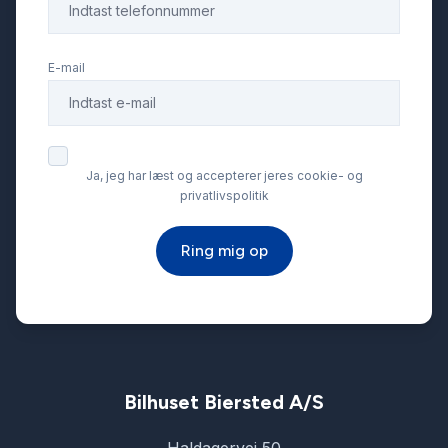
Glastag
E-mail
Infocenter
Internet
Ja, jeg har læst og accepterer jeres cookie- og
privatlivspolitik
Isofix
Ring mig op
Kørecomputer
LED kørelys
Læderrat
Bilhuset Biersted A/S