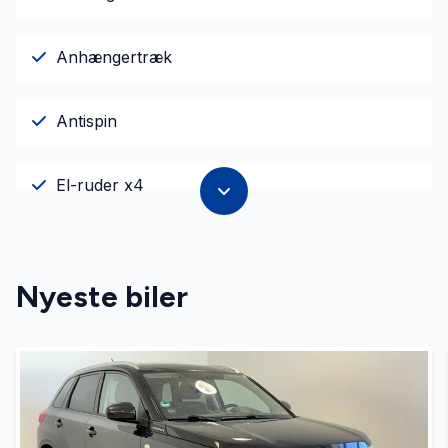
Anhængertræk
Antispin
El-ruder x4
El-spejle
Nyeste biler
Fartpilot
Fjernbetjent centrallås
Højdejusterbart førersæde