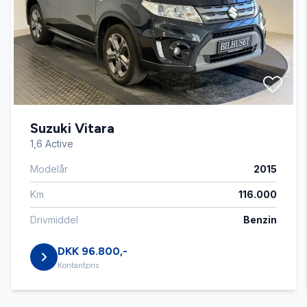
Kørecomputer
Lygtevasker
Suzuki Vitara
Læderrat
1,6 Active
Modelår
2015
Lædersæder
Km
116.000
Splitbagsæder
Drivmiddel
Benzin
DKK 96.800,-
Sædevarme
Kontantpris
Tagræling