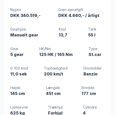
Nypris
Grøn ejerafgift
DKK 340.519,-
DKK 4.660,-
/ årligt
Geartype
Km/l
Tank
Manuelt gear
13,7
55 l
Gear
HK/Nm
Type
5 gear
125 HK
/ 165 Nm
St.car
0-100 km/t
Tophastighed
Drivmiddel
11,0 sek
200 km/t
Benzin
Højde
Længde
Bredde
145 cm
451 cm
177 cm
Lasteevne
Trækhjul
Cylindre
625 kg
Forhjul
4