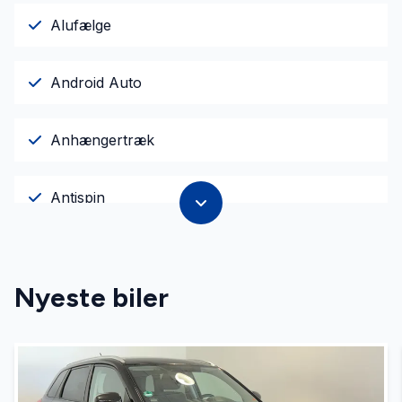
Alufælge
Android Auto
Anhængertræk
Antispin
Apple CarPlay
Nyeste biler
Armlæn
Auto. start/stop