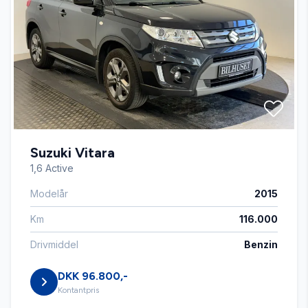
Automatgear
Automatisk lys
Automatisk nødbremse
Suzuki Vitara
Automatisk parkeringssystem
1,6 Active
Modelår
2015
Bakkamera
Km
116.000
Bluetooth
Drivmiddel
Benzin
DKK 96.800,-
DAB+ radio
Kontantpris