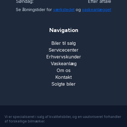
Søndag:
Efter aftale
Splitbagsæder
Se åbningstider for
værkstedet
og
vaskeanlægget
Startspærre
Navigation
Biler til salg
Stofsæder
Servicecenter
Erhvervskunder
Sædevarme
Vaskeanlæg
Om os
Kontakt
Tagræling
Solgte biler
Træthedsregistrering
Trådløs mobilopladning
Vi er specialiseret i salg af kvalitetsbiler, og en uautoriseret forhandler
af forskellige bilmærker.