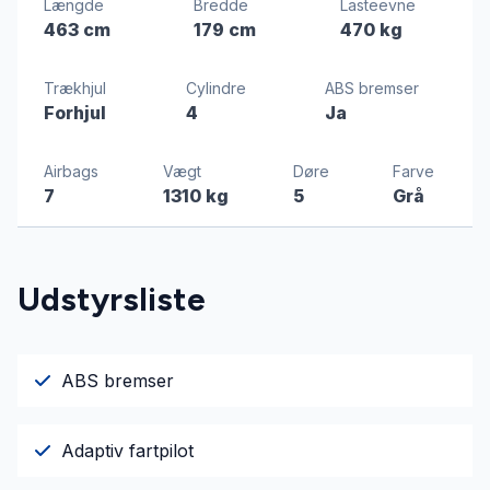
Længde
Bredde
Lasteevne
463 cm
179 cm
470 kg
Trækhjul
Cylindre
ABS bremser
Forhjul
4
Ja
Airbags
Vægt
Døre
Farve
7
1310 kg
5
Grå
Udstyrsliste
ABS bremser
Adaptiv fartpilot