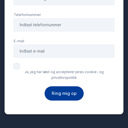
Fuld LED forlygter
Telefonnummer
Højdejusterbare forsæder
E-mail
Infocenter
Isofix
Ja, jeg har læst og accepterer jeres cookie- og
privatlivspolitik
Kørecomputer
Ring mig op
LED kørelys
Læderrat