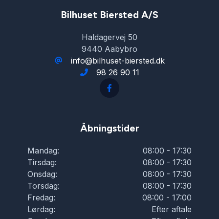
Musikstreaming via bluetooth
Bilhuset Biersted A/S
Haldagervej 50
Nøglefri betjening
9440 Aabybro
info@bilhuset-biersted.dk
98 26 90 11
Parkeringssensor bagved
Parkeringssensor foran
Åbningstider
Ratgearskifte
Mandag:
08:00 - 17:30
Tirsdag:
08:00 - 17:30
Service OK
Onsdag:
08:00 - 17:30
Torsdag:
08:00 - 17:30
Fredag:
08:00 - 17:00
Servostyring
Lørdag:
Efter aftale