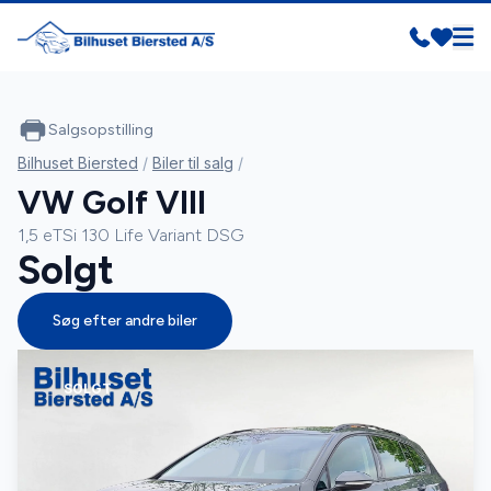
Salgsopstilling
Bilhuset Biersted
/
Biler til salg
/
VW Golf VIII
1,5 eTSi 130 Life Variant DSG
Solgt
Søg efter andre biler
SOLGT