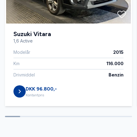
Automatisk nødbremse
Suzuki Vitara
Automatisk parkeringssystem
1,6 Active
Modelår
2015
Blind vinkel detektion
Km
116.000
Buet lys
Drivmiddel
Benzin
DKK 96.800,-
DAB+ radio
Kontantpris
Delvis lædersæder
Digitalt cockpit