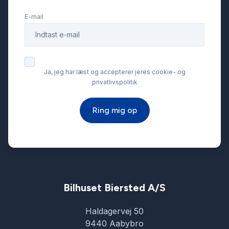
E-mail
Fjernbetjent centrallås
Fuld LED forlygter
Ja, jeg har læst og accepterer jeres cookie- og
privatlivspolitik
Glastag
Ring mig op
Head-Up Display
Internet
Isofix
Bilhuset Biersted A/S
Haldagervej 50
Kamera 360 grader
9440 Aabybro