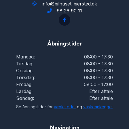
info@bilhuset-biersted.dk
98 26 90 11
Kørecomputer
LED kørelys
Åbningstider
Læderrat
Mandag:
08:00 - 17:30
Tirsdag:
08:00 - 17:30
Musikstreaming via bluetooth
Onsdag:
08:00 - 17:30
Torsdag:
08:00 - 17:30
Fredag:
08:00 - 17:00
Navigation
Lørdag:
Efter aftale
Søndag:
Efter aftale
Parkeringssensor bagved
Se åbningstider for
værkstedet
og
vaskeanlægget
Parkeringssensor foran
Navigation