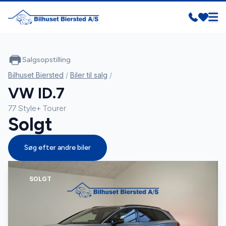
Salgsopstilling
Bilhuset Biersted
/
Biler til salg
/
VW ID.7
77 Style+ Tourer
Solgt
Søg efter andre biler
SOLGT