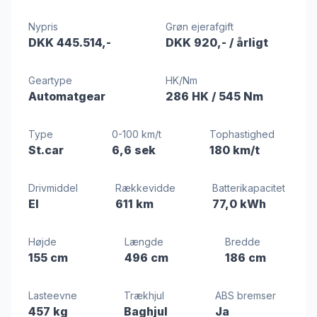
Nypris
Grøn ejerafgift
DKK 445.514,-
DKK 920,-
/ årligt
Geartype
HK/Nm
Automatgear
286 HK
/ 545 Nm
Type
0-100 km/t
Tophastighed
St.car
6,6 sek
180 km/t
Drivmiddel
Rækkevidde
Batterikapacitet
El
611 km
77,0 kWh
Højde
Længde
Bredde
155 cm
496 cm
186 cm
Lasteevne
Trækhjul
ABS bremser
457 kg
Baghjul
Ja