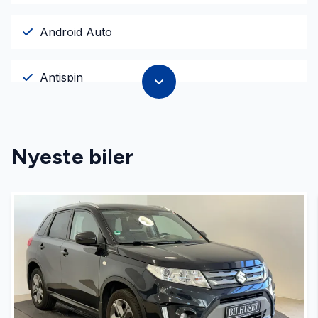
Android Auto
Antispin
Apple CarPlay
Nyeste biler
Auto nedblændelig bakspejl
Automatgear
Automatisk fjernlys
Automatisk lys