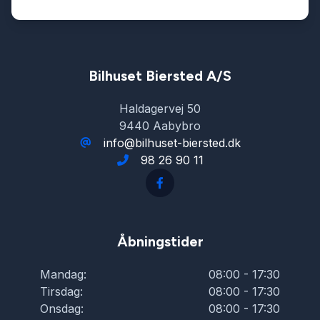
Servostyring
Splitbagsæder
Bilhuset Biersted A/S
Haldagervej 50
Startspærre
9440 Aabybro
info@bilhuset-biersted.dk
98 26 90 11
Stofsæder
Sædevarme
Åbningstider
Tonede ruder
Mandag:
08:00 - 17:30
Tirsdag:
08:00 - 17:30
Træthedsregistrering
Onsdag:
08:00 - 17:30