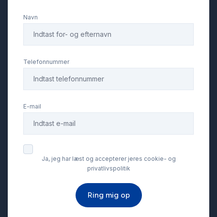
Navn
LED kørelys
Læderrat
Telefonnummer
Musikstreaming via bluetooth
E-mail
Parkeringssensor bagved
Parkeringssensor foran
Ja, jeg har læst og accepterer jeres cookie- og
privatlivspolitik
SD kortlæser
Ring mig op
Service OK