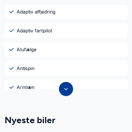
Adaptiv affjedring
Adaptiv fartpilot
Alufælge
Antispin
Armlæn
Auto. start/stop
Nyeste biler
Automatisk lys