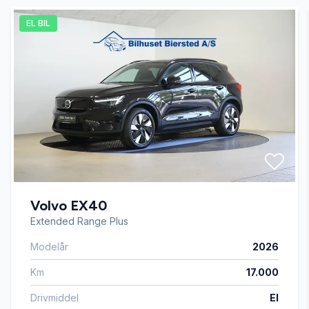
EL BIL
Automatisk nødbremse
AUX tilslutning
Bluetooth
Dæktryksystem
Volvo EX40
El-ruder x4
Extended Range Plus
Modelår
2026
El-spejle med varme
Km
17.000
Fartpilot
Drivmiddel
El